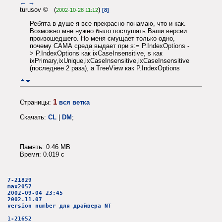
←
→
turusov © (
)
2002-10-28 11:12
[8]
Ребята в душе я все прекрасно понамаю, что и как.
Возможно мне нужно было послушать Ваши версии
произошедшего. Но меня смущает только одно,
почему САМА среда выдает при s:= P.IndexOptions -
> P.IndexOptions как ixCaseInsensitive, s как
ixPrimary,ixUnique,ixCaseInsensitive,ixCaseInsensitive
(последнее 2 раза), а TreeView как P.IndexOptions
1
Страницы:
вся ветка
Скачать:
CL
|
DM
;
Память: 0.46 MB
Время: 0.019 c
7-21829
max2057
2002-09-04 23:45
2002.11.07
version number для драйвера NT
1-21652