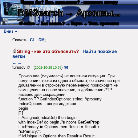
Нашли баг? Есть пожелания? - напишите автору
DMSearch
→ Архивы...
О сайте
→ Как искать?
→ Карта
→ Текс. протокол
Вниз
Скачать:
CL
|
DM
;
String - как это объяснить?
Найти похожие
ветки
←
→
turusov © (
)
2002-10-28 10:38
[0]
Произошла (случилась) не понятная ситуация. При
получении строки из одного объекта, ее значение при
добавлении в строковую переменную происходит не
замещение на новое значение, а добавление.//TP –
названо для сокращения
function TP.GetIndexOptions: string; //property
IndexOptions – опции индексов
begin
[1]
if Assigned(IndexDef) then begin
with IndexDef do begin //в проге
GetSetProp
if ixPrimary in Options then Result:= Result +
"ixPrimary;";
if ixUnique in Options then Result:= Result +