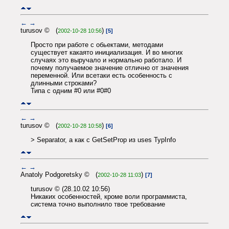
←
→
turusov © (
)
2002-10-28 10:56
[5]
Просто при работе с обьектами, методами
существует какаято инициализация. И во многих
случаях это выручало и нормально работало. И
почему получаемое значение отлично от значения
переменной. Или всетаки есть особенность с
длинными строками?
Типа с одним #0 или #0#0
←
→
turusov © (
)
2002-10-28 10:58
[6]
> Separator, а как с GetSetProp из uses TypInfo
←
→
Anatoly Podgoretsky © (
)
2002-10-28 11:03
[7]
turusov © (28.10.02 10:56)
Никаких особенностей, кроме воли программиста,
система точно выполнило твое требование