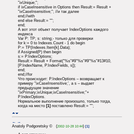
"ixUnique;";
if ixCaseInsensitive in Options then Result:= Result +
"ixCaseInsensitive;"; //и так далее
end;//with
end else Result:= "";
end;
А вот этот объект получает IndexOptions каждого
индекса
Var P: TP; s: string;- только для проверки
for k:= 0 to Indexes.Count - 1 do begin
P:= TP(Indexes.Item[k].Data);
if Assigned(P) then begin
s:= P.IndexOptions;
Result:= Result + Format("%s"#9"%s"#9"%s"#13#10,
[P.IndexName, P.IndexFields, s]);
end;
end;//for
Что происходит: P.IndexOptions – возвращает к
примеру "ixCaseInsensitive;’, а s – выдает
предыдущее значение
"ixPrimary;ixUnique;ixCaseInsensitive;"+
P.IndexOptions.
Нормальное выполнение произошло, только тогда,
когда на место
[1]
поставлено Result:= "";
←
→
Anatoly Podgoretsky © (
)
2002-10-28 10:44
[1]