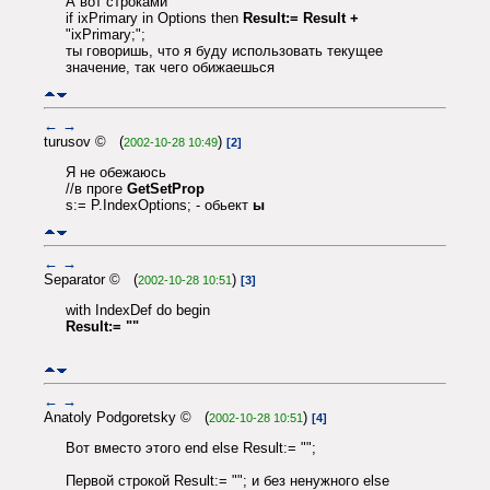
А вот строками
if ixPrimary in Options then
Result:= Result +
"ixPrimary;";
ты говоришь, что я буду использовать текущее
значение, так чего обижаешься
←
→
turusov © (
)
2002-10-28 10:49
[2]
Я не обежаюсь
//в проге
GetSetProp
s:= P.IndexOptions; - обьект
ы
←
→
Separator © (
)
2002-10-28 10:51
[3]
with IndexDef do begin
Result:= ""
←
→
Anatoly Podgoretsky © (
)
2002-10-28 10:51
[4]
Вот вместо этого end else Result:= "";
Первой строкой Result:= ""; и без ненужного else