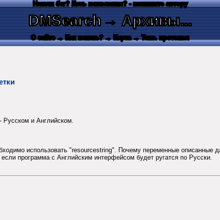
Нашли баг? Есть пожелания? - напишите автору
DMSearch
→ Архивы...
О сайте
→ Как искать?
→ Карта
→ Текс. протокол
етки
- Русском и Английском.
бходимо использовать "resourcestring". Почему переменные описанные 
, если программа с Английским интерфейсом будет ругатся по Русски.