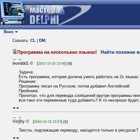
Вниз
Скачать:
CL
|
DM
;
Программа на нескольких языках!
Найти похожие в
←
→
leonddd1 © (
)
2002-10-25 23:46
[0]
Задача:
Есть программа, которая должна уметь работать на 2х языках 
Решение:
Программу писал на Русском, потом добавил Английский.
Проблема:
Прочитал, что для перевода сообщений врутри программы нео
все-таки эти переменные туда добавить? А то нехорошо будет
←
→
Vit@ly © (
)
2002-10-25 23:57
[1]
Тексты, подлежащие переводу, находятся только в ресурсах?