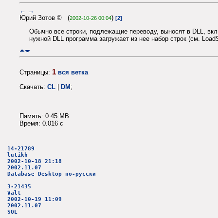
←
→
Юрий Зотов © (
)
2002-10-26 00:04
[2]
Обычно все строки, подлежащие переводу, выносят в DLL, вкл
нужной DLL программа загружает из нее набор строк (см. LoadSt
1
Страницы:
вся ветка
Скачать:
CL
|
DM
;
Память: 0.45 MB
Время: 0.016 c
14-21789
lutikh
2002-10-18 21:18
2002.11.07
Database Desktop по-русски
3-21435
Valt
2002-10-19 11:09
2002.11.07
SQL