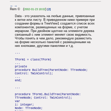
←
→
Rem © (
)
2002-01-23 18:02
[2]
Data - это указатель на любые данные, привязанные
к ветке или листу. В приведенном ниже примере при
создании формы в TreeView1 создается список всех
компонентов, размещенных на форме, с учетом
иерархии. При двойном щелчке на элементе дерева
связанный с ним элемент меняет свою видимость.
Чтобы понять в чем дело, рекомендую разместить
на форме несколько панелей с размещенными на
них кнопками, другими панелями и т.д.
...
TForm1 = class(TForm)
...
private
procedure BuildTree(ParentNode: TTreeNode;
Control: TWinControl);
...
end;
...
procedure TForm1.BuildTree(ParentNode:
TTreeNode; Control: TWinControl);
var
i: integer;
Node: TTreeNode;