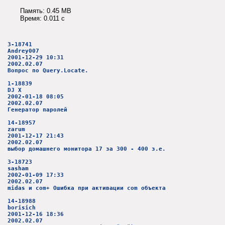
Память: 0.45 MB
Время: 0.011 c
3-18741
Andrey007
2001-12-29 10:31
2002.02.07
Вопрос по Query.Locate.
1-18839
DJ X
2002-01-18 08:05
2002.02.07
Генератор паролей
14-18957
zarum
2001-12-17 21:43
2002.02.07
выбор домашнего монитора 17 за 300 - 400 з.е.
3-18723
sasham
2002-01-09 17:33
2002.02.07
midas и com+ Ошибка при активации com oбъекта
14-18988
borisich
2001-12-16 18:36
2002.02.07