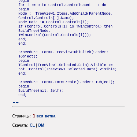
begin
for i := 0 to Control.ControlCount - 1 do
begin
Node := TreeView1.Items.AddChild(ParentNode,
Control.Controls[i].Name);
Node.Data := Control.Controls[i];
if (Control.Controls[i] is TWinControl) then
BuildTree(Node,
TWinControl(Control.Controls[i]));
end;
end;
procedure TForm1.TreeView1DblClick(Sender:
TObject);
begin
TControl(TreeView1.Selected.Data).Visible :=
not TControl(TreeView1.Selected.Data).Visible;
end;
procedure TForm1.FormCreate(Sender: TObject);
begin
BuildTree(nil, Self);
end;
1
Страницы:
вся ветка
Скачать:
CL
|
DM
;