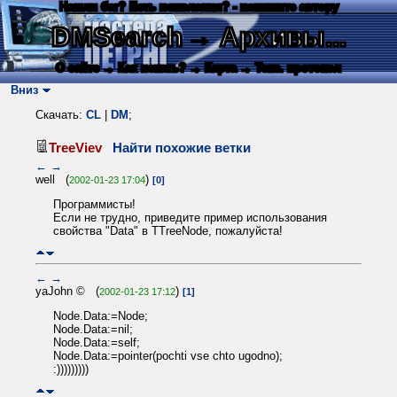
Нашли баг? Есть пожелания? - напишите автору
DMSearch
→ Архивы...
О сайте
→ Как искать?
→ Карта
→ Текс. протокол
Вниз
Скачать:
CL
|
DM
;
TreeViev
Найти похожие ветки
←
→
well (
)
2002-01-23 17:04
[0]
Программисты!
Если не трудно, приведите пример использования
свойства "Data" в TTreeNode, пожалуйста!
←
→
yaJohn © (
)
2002-01-23 17:12
[1]
Node.Data:=Node;
Node.Data:=nil;
Node.Data:=self;
Node.Data:=pointer(pochti vse chto ugodno);
:)))))))))