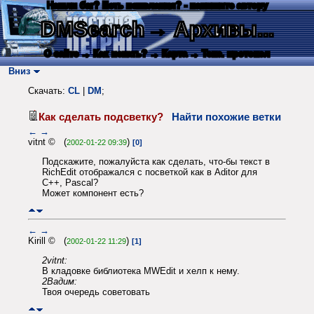
Нашли баг? Есть пожелания? - напишите автору
DMSearch
→ Архивы...
О сайте
→ Как искать?
→ Карта
→ Текс. протокол
Вниз
Скачать:
CL
|
DM
;
Как сделать подсветку?
Найти похожие ветки
←
→
vitnt © (
)
2002-01-22 09:39
[0]
Подскажите, пожалуйста как сделать, что-бы текст в
RichEdit отображался с посветкой как в Aditor для
C++, Pascal?
Может компонент есть?
←
→
Kirill © (
)
2002-01-22 11:29
[1]
2vitnt:
В кладовке библиотека MWEdit и хелп к нему.
2Вадим:
Твоя очередь советовать