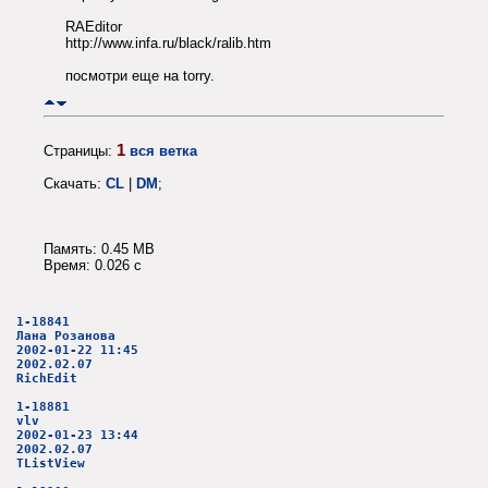
RAEditor
http://www.infa.ru/black/ralib.htm
посмотри еще на torry.
1
Страницы:
вся ветка
Скачать:
CL
|
DM
;
Память: 0.45 MB
Время: 0.026 c
1-18841
Лана Розанова
2002-01-22 11:45
2002.02.07
RichEdit
1-18881
vlv
2002-01-23 13:44
2002.02.07
TListView