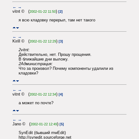
←
→
vitnt © (
)
2002-01-22 11:50
[2]
я всю кладовку перерыл, там нет такого
←
→
Kirill © (
)
2002-01-22 12:29
[3]
2vitnt:
Действительно, нет. Прошу прощения.
В ближайшие дни выложу.
2Администрация:
Что за произвол? Почему компоненты удалили из
кладовки?
←
→
vitnt © (
)
2002-01-22 12:34
[4]
а может по почте?
←
→
Jano © (
)
2002-01-22 12:49
[5]
SynEdit (бывший mwEdit)
http://synedit.sourceforge.net