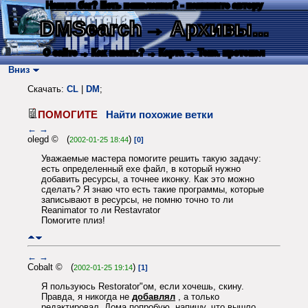
Нашли баг? Есть пожелания? - напишите автору
DMSearch
→ Архивы...
О сайте
→ Как искать?
→ Карта
→ Текс. протокол
Вниз
Скачать:
CL
|
DM
;
ПОМОГИТЕ
Найти похожие ветки
←
→
olegd © (
)
2002-01-25 18:44
[0]
Уважаемые мастера помогите решить такую задачу:
есть определенный exe файл, в который нужно
добавить ресурсы, а точнее иконку. Как это можно
сделать? Я знаю что есть такие программы, которые
записывают в ресурсы, не помню точно то ли
Reanimator то ли Restavrator
Помогите плиз!
←
→
Cobalt © (
)
2002-01-25 19:14
[1]
Я пользуюсь Restorator"ом, если хочешь, скину.
Правда, я никогда не
добавлял
, а только
редактировал. Дома попробую, напишу, что вышло.