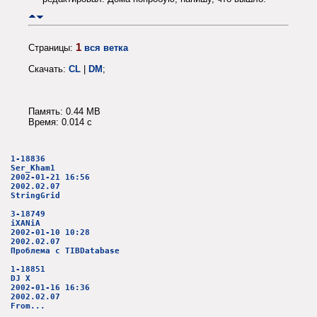
1
Страницы:
вся ветка
Скачать:
CL
|
DM
;
Память: 0.44 MB
Время: 0.014 c
1-18836
Ser_Kham1
2002-01-21 16:56
2002.02.07
StringGrid
3-18749
iXANiA
2002-01-10 10:28
2002.02.07
Проблема с TIBDatabase
1-18851
DJ X
2002-01-16 16:36
2002.02.07
From...