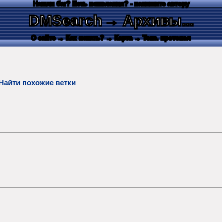
Нашли баг? Есть пожелания? - напишите автору
DMSearch
→ Архивы...
О сайте
→ Как искать?
→ Карта
→ Текс. протокол
Найти похожие ветки