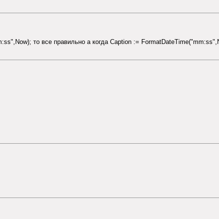
:ss",Now); то все правильно а когда Caption := FormatDateTime("mm:ss"