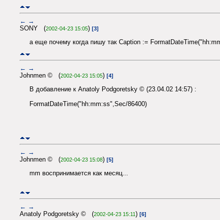
←
→
SONY (
)
2002-04-23 15:05
[3]
а еще почему когда пишу так Caption := FormatDateTime("hh:mm
←
→
Johnmen © (
)
2002-04-23 15:05
[4]
В добавление к Anatoly Podgoretsky © (23.04.02 14:57) :
FormatDateTime("hh:mm:ss",Sec/86400)
←
→
Johnmen © (
)
2002-04-23 15:08
[5]
mm воспринимается как месяц...
←
→
Anatoly Podgoretsky © (
)
2002-04-23 15:11
[6]