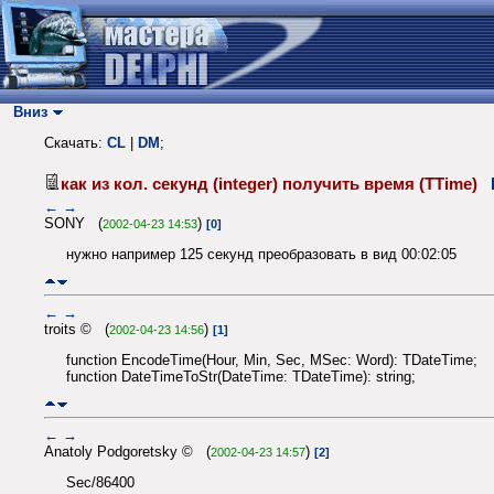
Вниз
Скачать:
CL
|
DM
;
как из кол. секунд (integer) получить время (TTime)
←
→
SONY (
)
2002-04-23 14:53
[0]
нужно например 125 секунд преобразовать в вид 00:02:05
←
→
troits © (
)
2002-04-23 14:56
[1]
function EncodeTime(Hour, Min, Sec, MSec: Word): TDateTime;
function DateTimeToStr(DateTime: TDateTime): string;
←
→
Anatoly Podgoretsky © (
)
2002-04-23 14:57
[2]
Sec/86400