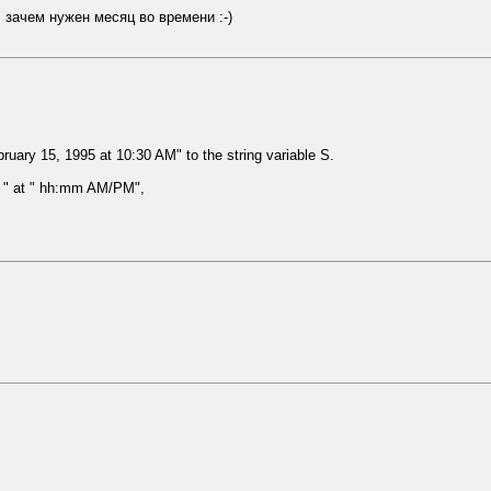
зачем нужен месяц во времени :-)
uary 15, 1995 at 10:30 AM" to the string variable S.
 " at " hh:mm AM/PM",