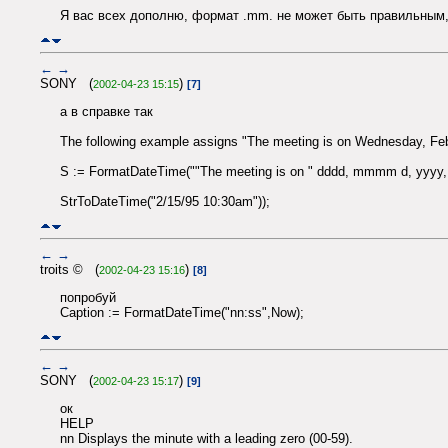
Я вас всех дополню, формат .mm. не может быть правильным, 
←
→
SONY (
)
2002-04-23 15:15
[7]
а в справке так
The following example assigns "The meeting is on Wednesday, Febr
S := FormatDateTime(""The meeting is on " dddd, mmmm d, yyyy,
StrToDateTime("2/15/95 10:30am"));
←
→
troits © (
)
2002-04-23 15:16
[8]
попробуй
Caption := FormatDateTime("nn:ss",Now);
←
→
SONY (
)
2002-04-23 15:17
[9]
ок
HELP
nn Displays the minute with a leading zero (00-59).