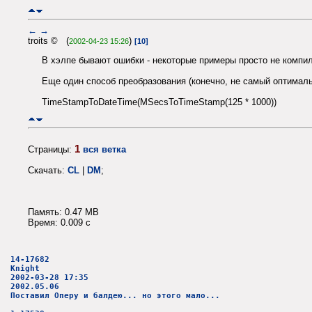
←
→
troits © (
)
2002-04-23 15:26
[10]
В хэлпе бывают ошибки - некоторые примеры просто не компи
Еще один способ преобразования (конечно, не самый оптималь
TimeStampToDateTime(MSecsToTimeStamp(125 * 1000))
1
Страницы:
вся ветка
Скачать:
CL
|
DM
;
Память: 0.47 MB
Время: 0.009 c
14-17682
Knight
2002-03-28 17:35
2002.05.06
Поставил Оперу и балдею... но этого мало...