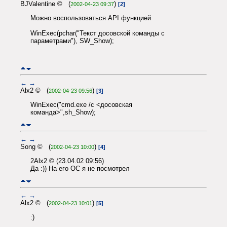
BJValentine © (
)
2002-04-23 09:37
[2]
Можно воспользоваться API функцией
WinExec(pchar("Текст досовской команды с
параметрами"), SW_Show);
←
→
Alx2 © (
)
2002-04-23 09:56
[3]
WinExec("cmd.exe /c <досовская
команда>",sh_Show);
←
→
Song © (
)
2002-04-23 10:00
[4]
2Alx2 © (23.04.02 09:56)
Да :)) На его ОС я не посмотрел
←
→
Alx2 © (
)
2002-04-23 10:01
[5]
:)