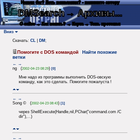
Нашли баг? Есть пожелания? - напишите автору
DMSearch
→ Архивы...
О сайте
→ Как искать?
→ Карта
→ Текс. протокол
Вниз
Скачать:
CL
|
DM
;
Помогите с DOS командой
Найти похожие
ветки
←
→
ng (
)
2002-04-23 08:29
[0]
Мне надо из программы выполнить DOS-овскую
команду, как это сделать. Помогите пожалуста !
←
→
Song © (
)
2002-04-23 08:43
[1]
через ShellExecute(Handle,nil,PChar("command.com /C
dir"),...)
←
→