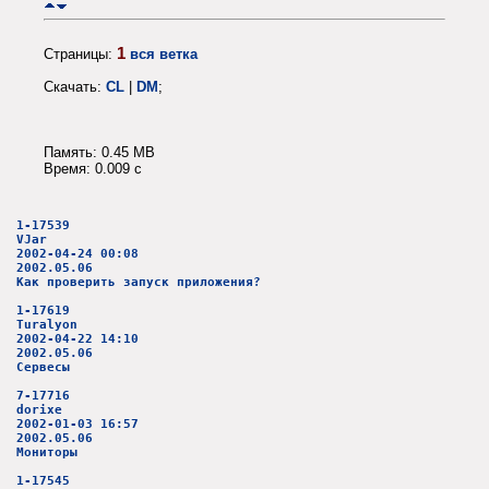
1
Страницы:
вся ветка
Скачать:
CL
|
DM
;
Память: 0.45 MB
Время: 0.009 c
1-17539
VJar
2002-04-24 00:08
2002.05.06
Как проверить запуск приложения?
1-17619
Turalyon
2002-04-22 14:10
2002.05.06
Сервесы
7-17716
dorixe
2002-01-03 16:57
2002.05.06
Мониторы
1-17545