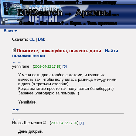
Нашли баг? Есть пожелания? - напишите автору
DMSearch
→ Архивы...
О сайте
→ Как искать?
→ Карта
→ Текс. протокол
Вниз
Скачать:
CL
|
DM
;
Помогите, пожалуйста, вычесть даты
Найти
похожие ветки
←
→
yennifaire (
)
2002-04-22 17:15
[0]
У меня есть два столбца с датами, и нужно их
вычесть так, чтобы получилась разница между ними
в днях (в третьем столбце).
Когда вычитаю просто так получается белиберда :)
Заранее благодарю за помощь :)
Yennifaire.
←
→
Игорь Шевченко © (
)
2002-04-22 17:20
[1]
День добрый,