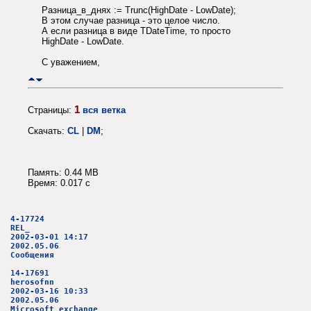
Разница_в_днях := Trunc(HighDate - LowDate);
В этом случае разница - это целое число.
А если разница в виде TDateTime, то просто
HighDate - LowDate.
С уважением,
1
Страницы:
вся ветка
Скачать:
CL
|
DM
;
Память: 0.44 MB
Время: 0.017 c
4-17724
REL_
2002-03-01 14:17
2002.05.06
Сообщения
14-17691
herosofnn
2002-03-16 10:33
2002.05.06
Microsoft exchange