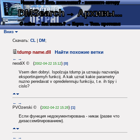
Нашли баг? Есть пожелания? - напишите автору
DMSearch
→ Архивы...
О сайте
→ Как искать?
→ Карта
→ Текс. протокол
Вниз
Скачать:
CL
|
DM
;
tdump name.dll
Найти похожие ветки
←
→
neodiX © (
)
2002-04-22 15:12
[0]
Vsem den dobryi. Ispolzuja tdump ja uznauju nazvanija
eksportirujemyh funkcij. A kak uznat kakie parametry
nuzno peredavat v opredelennuju funkciju, t.e. ih tipy i
cislo?
←
→
PVOzerski © (
)
2002-04-22 15:28
[1]
Если функция недокументирована - никак (разве что
дизассемблированием).
←
→