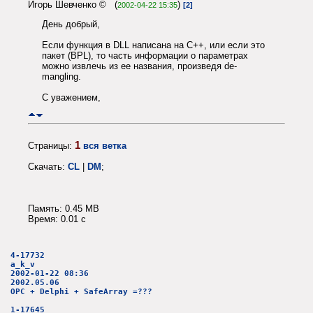
Игорь Шевченко © (
)
2002-04-22 15:35
[2]
День добрый,
Если функция в DLL написана на C++, или если это
пакет (BPL), то часть информации о параметрах
можно извлечь из ее названия, произведя de-
mangling.
С уважением,
1
Страницы:
вся ветка
Скачать:
CL
|
DM
;
Память: 0.45 MB
Время: 0.01 c
4-17732
a_k_v
2002-01-22 08:36
2002.05.06
OPC + Delphi + SafeArray =???
1-17645