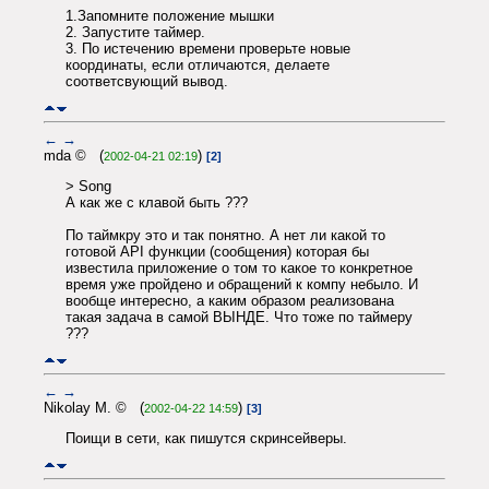
1.Запомните положение мышки
2. Запустите таймер.
3. По истечению времени проверьте новые
координаты, если отличаются, делаете
соответсвующий вывод.
←
→
mda © (
)
2002-04-21 02:19
[2]
> Song
А как же с клавой быть ???
По таймкру это и так понятно. А нет ли какой то
готовой API функции (сообщения) которая бы
известила приложение о том то какое то конкретное
время уже пройдено и обращений к компу небыло. И
вообще интересно, а каким образом реализована
такая задача в самой ВЫНДЕ. Что тоже по таймеру
???
←
→
Nikolay M. © (
)
2002-04-22 14:59
[3]
Поищи в сети, как пишутся скринсейверы.