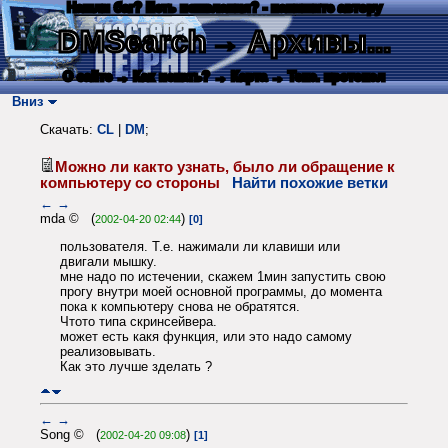
Нашли баг? Есть пожелания? - напишите автору
DMSearch
→ Архивы...
О сайте
→ Как искать?
→ Карта
→ Текс. протокол
Вниз
Скачать:
CL
|
DM
;
Можно ли както узнать, было ли обращение к
компьютеру со стороны
Найти похожие ветки
←
→
mda © (
)
2002-04-20 02:44
[0]
пользователя. Т.е. нажимали ли клавиши или
двигали мышку.
мне надо по истечении, скажем 1мин запустить свою
прогу внутри моей основной программы, до момента
пока к компьютеру снова не обратятся.
Чтото типа скринсейвера.
может есть какя функция, или это надо самому
реализовывать.
Как это лучше зделать ?
←
→
Song © (
)
2002-04-20 09:08
[1]