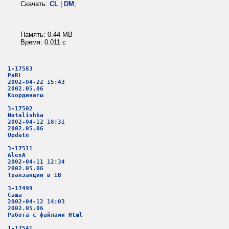
Скачать:
CL
|
DM
;
Память: 0.44 MB
Время: 0.011 c
1-17583
PaRL
2002-04-22 15:43
2002.05.06
Координаты
3-17502
Natalishka
2002-04-12 18:31
2002.05.06
Update
3-17511
AlexA
2002-04-11 12:34
2002.05.06
Транзакции в IB
3-17499
Саша
2002-04-12 14:03
2002.05.06
Работа с файлами Html
1-17541