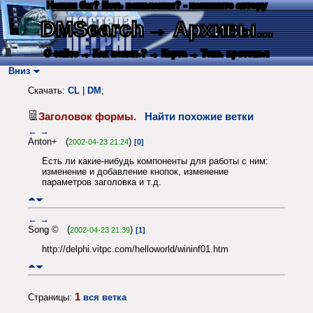
Нашли баг? Есть пожелания? - напишите автору
DMSearch
→ Архивы...
О сайте
→ Как искать?
→ Карта
→ Текс. протокол
Вниз
Скачать:
CL
|
DM
;
Заголовок формы.
Найти похожие ветки
←
→
Anton+ (
)
2002-04-23 21:24
[0]
Есть ли какие-нибудь компоненты для работы с ним:
изменение и добавление кнопок, изменение
параметров заголовка и т.д.
←
→
Song © (
)
2002-04-23 21:39
[1]
http://delphi.vitpc.com/helloworld/wininf01.htm
1
Страницы:
вся ветка