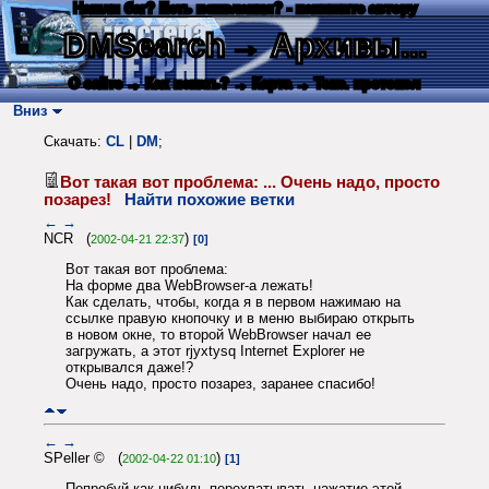
Нашли баг? Есть пожелания? - напишите автору
DMSearch
→ Архивы...
О сайте
→ Как искать?
→ Карта
→ Текс. протокол
Вниз
Скачать:
CL
|
DM
;
Вот такая вот проблема: ... Очень надо, просто
позарез!
Найти похожие ветки
←
→
NCR (
)
2002-04-21 22:37
[0]
Вот такая вот проблема:
На форме два WebBrowser-а лежать!
Как сделать, чтобы, когда я в первом нажимаю на
ссылке правую кнопочку и в меню выбираю открыть
в новом окне, то второй WebBrowser начал ее
загружать, а этот rjyxtysq Internet Explorer не
открывался даже!?
Очень надо, просто позарез, заранее спасибо!
←
→
SPeller © (
)
2002-04-22 01:10
[1]
Попробуй как-нибудь перехватывать нажатие этой