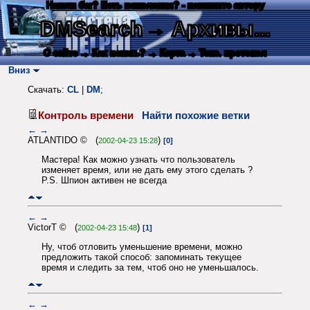
Нашли баг? Есть пожелания? - напишите автору
DMSearch
→ Архивы...
О сайте
→ Как искать?
→ Карта
→ Текс. протокол
Вниз
Скачать:
CL
|
DM
;
Контроль времени
Найти похожие ветки
←
→
ATLANTIDO © (
)
2002-04-23 15:28
[0]
Мастера! Как можно узнать что пользователь
изменяет время, или не дать ему этого сделать ?
P.S. Шпион активен не всегда
←
→
VictorT © (
)
2002-04-23 15:48
[1]
Ну, чтоб отловить уменьшение времени, можно
предложить такой способ: запоминать текущее
время и следить за тем, чтоб оно не уменьшалось.
←
→