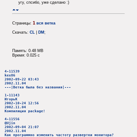
угу, спсибо, уже сделано :)
1
Страницы:
вся ветка
Скачать:
CL
|
DM
;
Память: 0.48 MB
Время: 0.025 c
4-11539
kex86
2002-09-22 03:43
2002.11.04
---|Ветка была без названия|---
1-11143
ИгорьК
2002-10-24 12:56
2002.11.04
Компиляция package!
4-11556
@Ujin
2002-09-04 21:07
2002.11.04
Как программно изменить частоту развертки монитора?