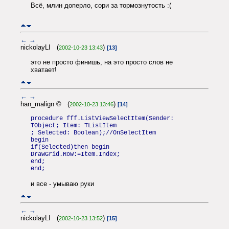
Всё, млин доперло, сори за тормознутость :(
←
→
nickolayLI (
)
2002-10-23 13:43
[13]
это не просто финишь, на это просто слов не
хватает!
←
→
han_malign © (
)
2002-10-23 13:46
[14]
procedure fff.ListViewSelectItem(Sender:
TObject; Item: TListItem
; Selected: Boolean);//OnSelectItem
begin
if(Selected)then begin
DrawGrid.Row:=Item.Index;
end;
end;
и все - умываю руки
←
→
nickolayLI (
)
2002-10-23 13:52
[15]