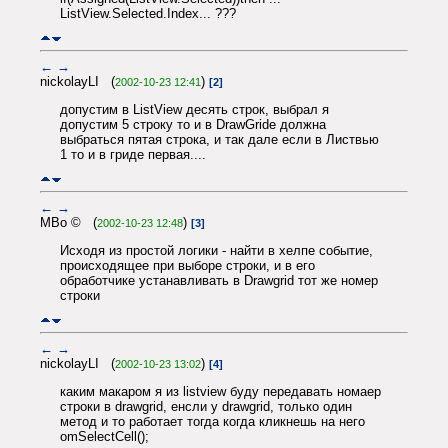
ListView.Selected.Index... ???
←
→
nickolayLI (
)
2002-10-23 12:41
[2]
допустим в ListView десять строк, выбрал я
допустим 5 строку то и в DrawGride должна
выбраться пятая строка, и так дале если в Листвью
1 то и в гриде первая....
←
→
MBo © (
)
2002-10-23 12:48
[3]
Исходя из простой логики - найти в хелпе событие,
происходящее при выборе строки, и в его
обработчике устанавливать в Drawgrid тот же номер
строки
←
→
nickolayLI (
)
2002-10-23 13:02
[4]
каким макаром я из listview буду передавать номаер
строки в drawgrid, енсли у drawgrid, только один
метод и то работает тогда когда кликнешь на него
omSelectCell();