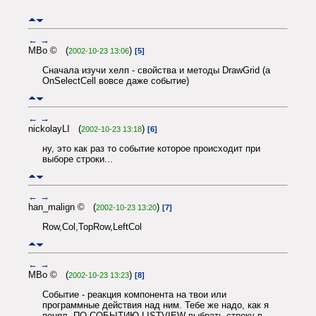
←
→
MBo © (
)
2002-10-23 13:06
[5]
Сначала изучи хелп - свойства и методы DrawGrid (a
OnSelectCell вовсе даже событие)
←
→
nickolayLI (
)
2002-10-23 13:18
[6]
ну, это как раз то событие которое происходит при
выборе строки...
←
→
han_malign © (
)
2002-10-23 13:20
[7]
Row,Col,TopRow,LeftCol
←
→
MBo © (
)
2002-10-23 13:23
[8]
Событие - реакция компонента на твои или
программные действия над ним. Тебе же надо, как я
понял, ПО СОБЫТИЮ LISTVIEW выбрать строку в