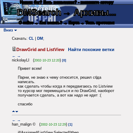
Нашли баг? Есть пожелания? - напишите автору
DMSearch
→ Архивы...
О сайте
→ Как искать?
→ Карта
→ Текс. протокол
Вниз
Скачать:
CL
|
DM
;
DrawGrid and ListView
Найти похожие ветки
←
→
nickolayLI (
)
2002-10-23 12:20
[0]
Привет всем!
Парни, не знаю к чему относится, решил сбда
написать.
как сделать чтобы когда я передвигаюсь по Listview
то курсор мог перемещаться и по DrawGrid, наоборот
получается сделать, а вот как надо не идет :(
спасибо
←
→
han_malign © (
)
2002-10-23 12:29
[1]
if(Assigned(ListView.Selected))then ...