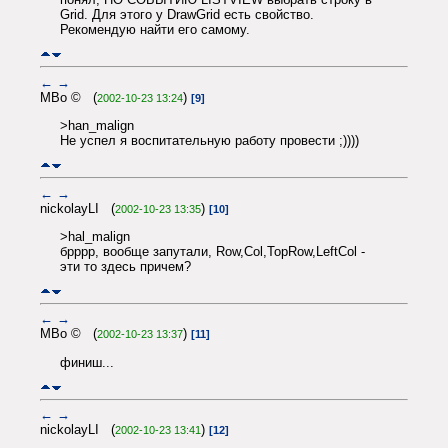
Grid. Для этого у DrawGrid есть свойство.
Рекомендую найти его самому.
←
→
MBo © (
)
2002-10-23 13:24
[9]
>han_malign
Не успел я воспитательную работу провести ;))))
←
→
nickolayLI (
)
2002-10-23 13:35
[10]
>hal_malign
брррр, вообще запутали, Row,Col,TopRow,LeftCol -
эти то здесь причем?
←
→
MBo © (
)
2002-10-23 13:37
[11]
финиш...
←
→
nickolayLI (
)
2002-10-23 13:41
[12]