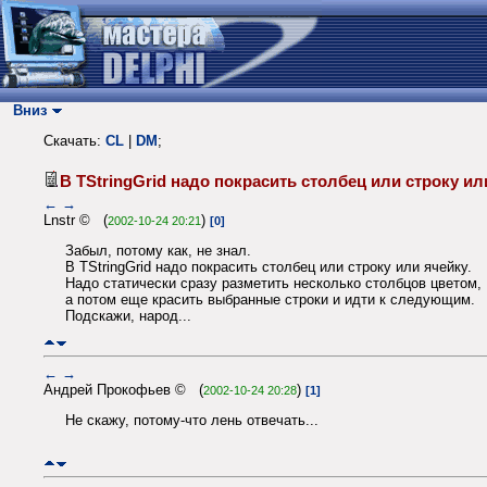
Вниз
Скачать:
CL
|
DM
;
В TStringGrid надо покрасить столбец или строку 
←
→
Lnstr © (
)
2002-10-24 20:21
[0]
Забыл, потому как, не знал.
В TStringGrid надо покрасить столбец или строку или ячейку.
Надо статически сразу разметить несколько столбцов цветом,
а потом еще красить выбранные строки и идти к следующим.
Подскажи, народ...
←
→
Андрей Прокофьев © (
)
2002-10-24 20:28
[1]
Не скажу, потому-что лень отвечать...