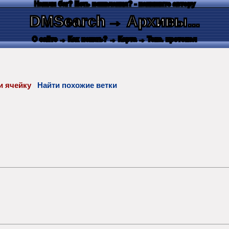
Нашли баг? Есть пожелания? - напишите автору
DMSearch
→ Архивы...
О сайте
→ Как искать?
→ Карта
→ Текс. протокол
или ячейку
Найти похожие ветки