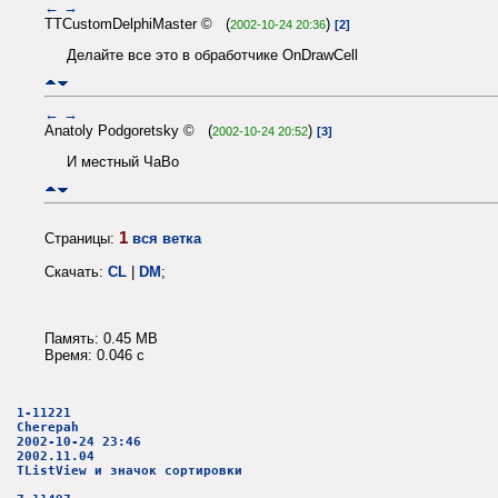
←
→
TTCustomDelphiMaster © (
)
2002-10-24 20:36
[2]
Делайте все это в обработчике OnDrawCell
←
→
Anatoly Podgoretsky © (
)
2002-10-24 20:52
[3]
И местный ЧаВо
1
Страницы:
вся ветка
Скачать:
CL
|
DM
;
Память: 0.45 MB
Время: 0.046 c
1-11221
Cherepah
2002-10-24 23:46
2002.11.04
TListView и значок сортировки