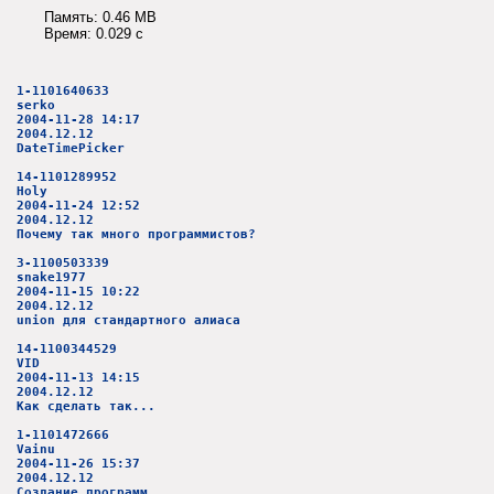
Память: 0.46 MB
Время: 0.029 c
1-1101640633
serko
2004-11-28 14:17
2004.12.12
DateTimePicker
14-1101289952
Holy
2004-11-24 12:52
2004.12.12
Почему так много программистов?
3-1100503339
snake1977
2004-11-15 10:22
2004.12.12
union для стандартного алиаса
14-1100344529
VID
2004-11-13 14:15
2004.12.12
Как сделать так...
1-1101472666
Vainu
2004-11-26 15:37
2004.12.12
Создание программ