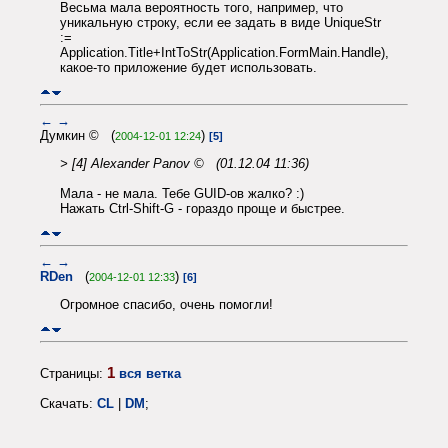
Весьма мала вероятность того, например, что
уникальную строку, если ее задать в виде UniqueStr
:=
Application.Title+IntToStr(Application.FormMain.Handle),
какое-то приложение будет использовать.
←
→
Думкин © (
)
2004-12-01 12:24
[5]
> [4] Alexander Panov © (01.12.04 11:36)
Мала - не мала. Тебе GUID-ов жалко? :)
Нажать Ctrl-Shift-G - гораздо проще и быстрее.
←
→
RDen
(
)
2004-12-01 12:33
[6]
Огромное спасибо, очень помогли!
1
Страницы:
вся ветка
Скачать:
CL
|
DM
;