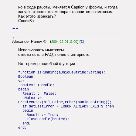
но в ходе работы, меняется Caption у формы, и тогда
запуск второго экзэмпляра становится возможным.
Как этого избежать?
Спасибо.
←
→
Alexander Panov © (
)
2004-12-01 11:00
[1]
Использовать мьютексы.
ответы есть в FAQ, полно в интернете.
Вот пример подобной функции:
function isRunning(aUniqueString:String):
Boolean;
var
hMutex: THandle;
begin
Result := False;
hMutex :=
CreateMutex(nil,False,PChar(aUniqueString));
if GetLastError = ERROR_ALREADY_EXISTS then
begin
Result := True;
CloseHandle(hMutex);
end;
end;