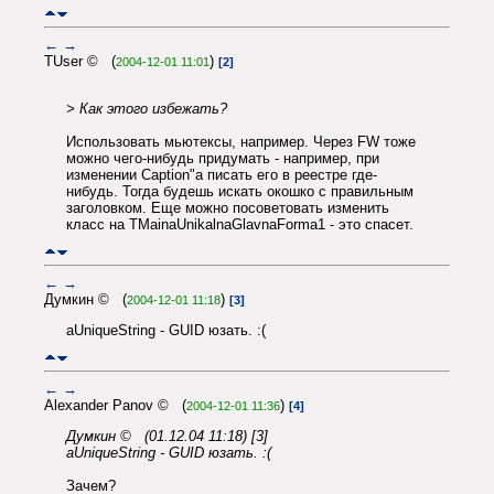
←
→
TUser © (
)
2004-12-01 11:01
[2]
> Как этого избежать?
Использовать мьютексы, например. Через FW тоже
можно чего-нибудь придумать - например, при
изменении Caption"а писать его в реестре где-
нибудь. Тогда будешь искать окошко с правильным
заголовком. Еще можно посоветовать изменить
класс на TMainaUnikalnaGlavnaForma1 - это спасет.
←
→
Думкин © (
)
2004-12-01 11:18
[3]
aUniqueString - GUID юзать. :(
←
→
Alexander Panov © (
)
2004-12-01 11:36
[4]
Думкин © (01.12.04 11:18) [3]
aUniqueString - GUID юзать. :(
Зачем?