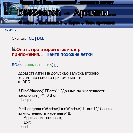
Нашли баг? Есть пожелания? - напишите автору
DMSearch
→ Архивы...
О сайте
→ Как искать?
→ Карта
→ Текс. протокол
Вниз
Скачать:
CL
|
DM
;
Опять про второй экземпляр
приложения...
Найти похожие ветки
←
→
RDen
(
)
2004-12-01 10:55
[0]
Здравствуйте! Не допускаю запуска второго
экзэмпляра своего приложения так:
в .DPR
....
if FindWindow("TForm1","Данные по численности
населения") <> 0 then
begin
SetForegroundWindow(FindWindow("TForm1","Данные
по численности населения"));
Application.Terminate;
Exit;
end;
....