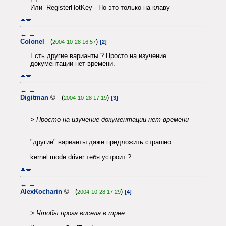
Или RegisterHotKey - Но это только на клаву
←
→
Colonel
(
)
2004-10-28 16:57
[2]
Есть другие варианты ? Просто на изучение
документации нет времени.
←
→
Digitman
© (
)
2004-10-28 17:19
[3]
> Просто на изучение документации нет времени
"другие" варианты даже предложить страшно.
kernel mode driver тебя устроит ?
←
→
AlexKocharin
© (
)
2004-10-28 17:29
[4]
> Чтобы прога висела в трее