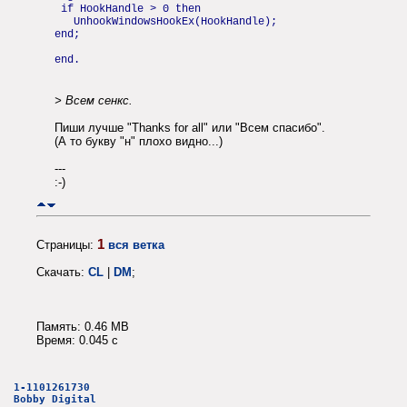
if HookHandle > 0 then
UnhookWindowsHookEx(HookHandle);
end;
end.
> Всем сенкс.
Пиши лучше "Thanks for all" или "Всем спасибо".
(А то букву "н" плохо видно...)
---
:-)
1
Страницы:
вся ветка
Скачать:
CL
|
DM
;
Память: 0.46 MB
Время: 0.045 c
1-1101261730
Bobby Digital