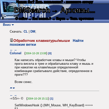
Нашли баг? Есть пожелания? - напишите автору
DMSearch
→ Архивы...
О сайте
→ Как искать?
→ Карта
→ Текс. протокол
Вниз
Скачать:
CL
|
DM
;
Обработчик клавиатуры/мыши
Найти
похожие ветки
←
→
Colonel
(
)
2004-10-28 13:08
[0]
Как написать обработчик клавы и мыши? Чтобы
прога висела в трее и обрабатывала клаву и мышь и
при нажатии на клаве/мыши определенной
комбинации срабатывало действие, определенное в
проге???
Всем сенкс.
←
→
-=SS=- © (
)
2004-10-28 15:11
[1]
SetWindowsHook () (WH_Mouse, WH_KeyBoard) ++++
F1