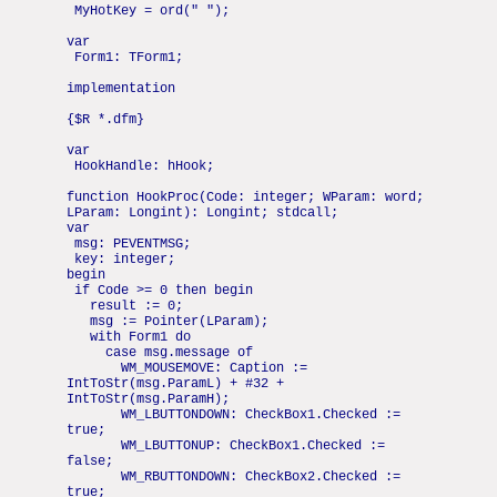
MyHotKey = ord(" ");
var
Form1: TForm1;
implementation
{$R *.dfm}
var
HookHandle: hHook;
function HookProc(Code: integer; WParam: word;
LParam: Longint): Longint; stdcall;
var
msg: PEVENTMSG;
key: integer;
begin
if Code >= 0 then begin
result := 0;
msg := Pointer(LParam);
with Form1 do
case msg.message of
WM_MOUSEMOVE: Caption :=
IntToStr(msg.ParamL) + #32 +
IntToStr(msg.ParamH);
WM_LBUTTONDOWN: CheckBox1.Checked :=
true;
WM_LBUTTONUP: CheckBox1.Checked :=
false;
WM_RBUTTONDOWN: CheckBox2.Checked :=
true;