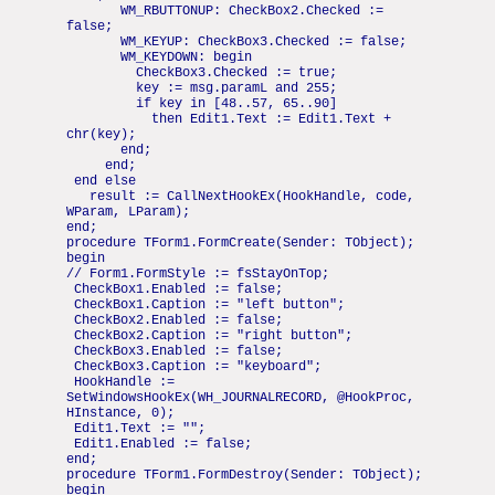
WM_RBUTTONUP: CheckBox2.Checked :=
false;
WM_KEYUP: CheckBox3.Checked := false;
WM_KEYDOWN: begin
CheckBox3.Checked := true;
key := msg.paramL and 255;
if key in [48..57, 65..90]
then Edit1.Text := Edit1.Text +
chr(key);
end;
end;
end else
result := CallNextHookEx(HookHandle, code,
WParam, LParam);
end;
procedure TForm1.FormCreate(Sender: TObject);
begin
// Form1.FormStyle := fsStayOnTop;
CheckBox1.Enabled := false;
CheckBox1.Caption := "left button";
CheckBox2.Enabled := false;
CheckBox2.Caption := "right button";
CheckBox3.Enabled := false;
CheckBox3.Caption := "keyboard";
HookHandle :=
SetWindowsHookEx(WH_JOURNALRECORD, @HookProc,
HInstance, 0);
Edit1.Text := "";
Edit1.Enabled := false;
end;
procedure TForm1.FormDestroy(Sender: TObject);
begin