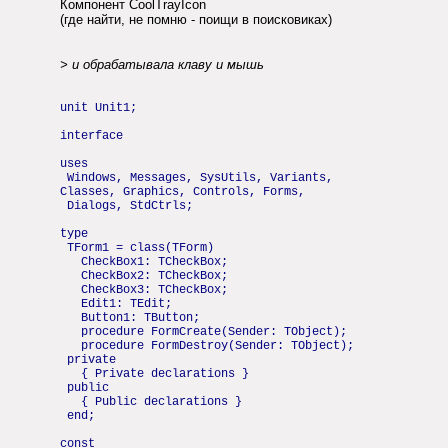
Компонент CoolTrayIcon
(где найти, не помню - поищи в поисковиках)
> и обрабатывала клаву и мышь
unit Unit1;
interface
uses
Windows, Messages, SysUtils, Variants,
Classes, Graphics, Controls, Forms,
Dialogs, StdCtrls;
type
TForm1 = class(TForm)
CheckBox1: TCheckBox;
CheckBox2: TCheckBox;
CheckBox3: TCheckBox;
Edit1: TEdit;
Button1: TButton;
procedure FormCreate(Sender: TObject);
procedure FormDestroy(Sender: TObject);
private
{ Private declarations }
public
{ Public declarations }
end;
const