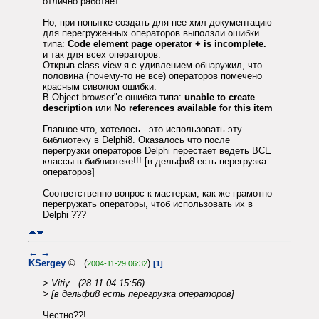
отлично работает.
Но, при попытке создать для нее хмл документацию
для перегруженных операторов выползли ошибки
типа:
Code element page operator + is incomplete.
и так для всех операторов.
Открыв class view я с удивлением обнаружил, что
половина (почему-то не все) операторов помечено
красным сиволом ошибки:
В Object browser"е ошибка типа:
unable to create
description
или
No references available for this item
Главное что, хотелось - это использовать эту
библиотеку в Delphi8. Оказалось что после
перегрузки операторов Delphi перестает ведеть ВСЕ
классы в библиотеке!!! [в дельфи8 есть перегрузка
операторов]
Соответственно вопрос к мастерам, как же грамотно
перегружать операторы, чтоб использовать их в
Delphi ???
←
→
KSergey
© (
)
2004-11-29 06:32
[1]
> Vitiy (28.11.04 15:56)
> [в дельфи8 есть перегрузка операторов]
Честно??!