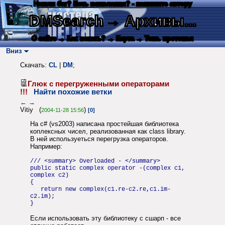
Нашли баг? Есть пожелания? - напишите автору
DMSearch
→ Архивы...
О сайте
→ Как искать?
→ Карта
→ Текс. протокол
Вниз
Скачать:
CL
|
DM
;
Глюк с перегруженными операторами
!!!
Найти похожие ветки
←
→
Vitiy (
)
2004-11-28 15:56
[0]
На c# (vs2003) написана простейшая библиотека
коплексных чисел, реализованная как class library.
В ней используеться перегрузка операторов.
Например:
/// <summary> Overloaded - </summary>
public static complex operator -(complex c1,
complex c2)
{
return new complex(c1.re-c2.re,c1.im-
c2.im);
}
Если использовать эту библиотеку с сшарп - все