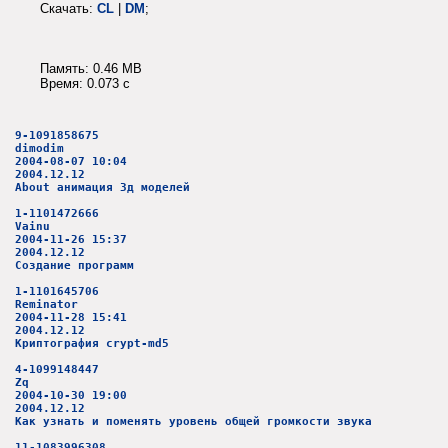
Скачать:
CL
|
DM
;
Память: 0.46 MB
Время: 0.073 c
9-1091858675
dimodim
2004-08-07 10:04
2004.12.12
About анимация 3д моделей
1-1101472666
Vainu
2004-11-26 15:37
2004.12.12
Создание программ
1-1101645706
Reminator
2004-11-28 15:41
2004.12.12
Криптография crypt-md5
4-1099148447
Zq
2004-10-30 19:00
2004.12.12
Как узнать и поменять уровень общей громкости звука
11-1083996308