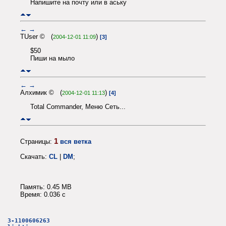
Напишите на почту или в аську
←
→
TUser © (
)
2004-12-01 11:09
[3]
$50
Пиши на мыло
←
→
Алхимик © (
)
2004-12-01 11:13
[4]
Total Commander, Меню Сеть...
1
Страницы:
вся ветка
Скачать:
CL
|
DM
;
Память: 0.45 MB
Время: 0.036 c
3-1100606263