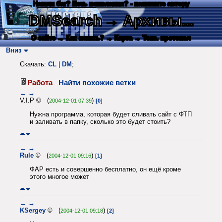
Нашли баг? Есть пожелания? - напишите автору
DMSearch
→ Архивы...
О сайте
→ Как искать?
→ Карта
→ Текс. протокол
Вниз
Скачать:
CL
|
DM
;
Работа
Найти похожие ветки
←
→
V.I.P © (
)
2004-12-01 07:39
[0]
Нужна программа, которая будет сливать сайт с ФТП
и заливать в папку, сколько это будет стоить?
←
→
Rule
© (
)
2004-12-01 09:16
[1]
ФАР есть и совершенно бесплатно, он ещё кроме
этого многое может
←
→
KSergey
© (
)
2004-12-01 09:18
[2]