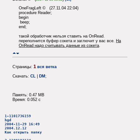
OneFragLeft © (27.11.04 22:04)
procedure Reader;
begin
beep;
end;
такой обработчик нельзя ставить на OnRead.
переполнится буфер сокета и заглючит у вас все.
На
OnRead надо считывать данные из сокета
.
1
Страницы:
вся ветка
Скачать:
CL
|
DM
;
Память: 0.47 MB
Время: 0.052 c
1-1101736159
hgd
2004-11-29 16:49
2004.12.12
Как открыть папку