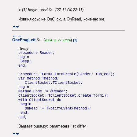
> [1] begin...end © (27.11.04 22:11)
Извиняюсь: не OnClick, а OnRead, конечно же.
←
→
OneFragLeft
© (
)
2004-11-27 22:24
[3]
Пишу:
procedure Reader;
begin
Beep;
end;
procedure TForm1.FormCreate(Sender: TObject);
var Method:TMethod;
ClientSocket:TClientSocket;
begin
Method.Code := @Reader;
ClientSocket:=TClientSocket.Create(form1);
with ClientSocket do
begin
OnRead := TNotifyEvent(Method);
end;
end;
Выдаёт ошибку: parameters list differ