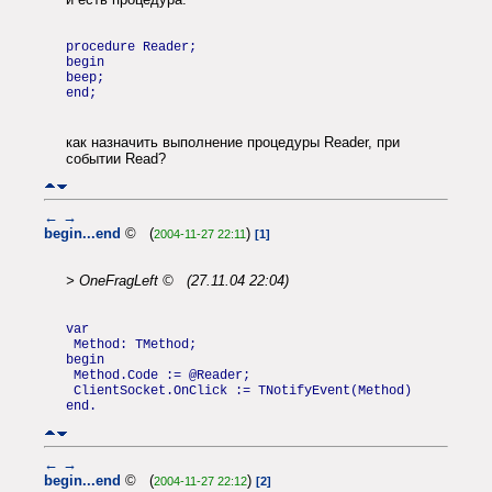
procedure Reader;
begin
beep;
end;
как назначить выполнение процедуры Reader, при
событии Read?
←
→
begin...end
© (
)
2004-11-27 22:11
[1]
> OneFragLeft © (27.11.04 22:04)
var
Method: TMethod;
begin
Method.Code := @Reader;
ClientSocket.OnClick := TNotifyEvent(Method)
end.
←
→
begin...end
© (
)
2004-11-27 22:12
[2]