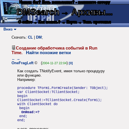
Нашли баг? Есть пожелания? - напишите автору
DMSearch
→ Архивы...
О сайте
→ Как искать?
→ Карта
→ Текс. протокол
Вниз
Скачать:
CL
|
DM
;
Создание обработчика событий в Run
Time.
Найти похожие ветки
←
→
OneFragLeft
© (
)
2004-11-27 22:04
[0]
Как создать TNotifyEvent, имея только процедуру
или функцию.
Например:
procedure TForm1.FormCreate(Sender: TObject);
var ClientSocket:TClientSocket;
begin
ClientSocket:=TClientSocket.Create(form1);
with ClientSocket do
begin
OnRead:=?
end;
end;
и есть процедура: