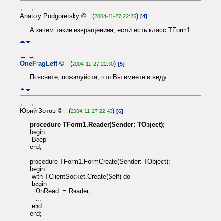
←
→
Anatoly Podgoretsky © (
)
2004-11-27 22:25
[4]
А зачем такие извращениея, если есть класс TForm1
←
→
OneFragLeft
© (
)
2004-11-27 22:30
[5]
Поясните, пожалуйста, что Вы имеете в виду.
←
→
Юрий Зотов © (
)
2004-11-27 22:45
[6]
procedure TForm1.Reader(Sender: TObject);
begin
Beep
end;
procedure TForm1.FormCreate(Sender: TObject);
begin
with TClientSocket.Create(Self) do
begin
OnRead := Reader;
...
end
end;