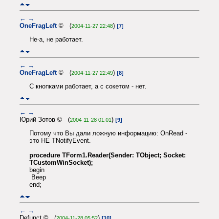
←
→
OneFragLeft
© (
)
2004-11-27 22:48
[7]
Не-а, не работает.
←
→
OneFragLeft
© (
)
2004-11-27 22:49
[8]
С кнопками работает, а с сокетом - нет.
←
→
Юрий Зотов © (
)
2004-11-28 01:01
[9]
Потому что Вы дали ложную информацию: OnRead -
это НЕ TNotifyEvent.
procedure TForm1.Reader(Sender: TObject; Socket:
TCustomWinSocket);
begin
Beep
end;
←
→
Defunct © (
)
2004-11-28 05:52
[10]