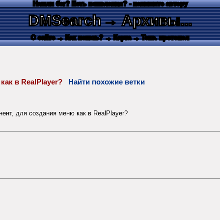
Нашли баг? Есть пожелания? - напишите автору
DMSearch
→ Архивы...
О сайте
→ Как искать?
→ Карта
→ Текс. протокол
как в RealPlayer?
Найти похожие ветки
ент, для создания меню как в RealPlayer?