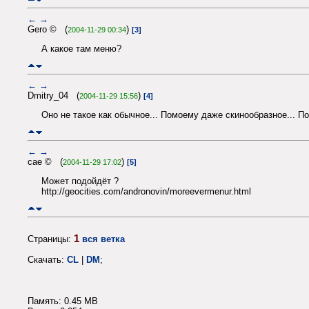
←
→
Gero © (
)
2004-11-29 00:34
[3]
А какое там меню?
←
→
Dmitry_04 (
)
2004-11-29 15:56
[4]
Оно не такое как обычное... Помоему даже скинообразное... По
←
→
cae © (
)
2004-11-29 17:02
[5]
Может подойдёт ?
http://geocities.com/andronovin/moreevermenur.html
1
Страницы:
вся ветка
Скачать:
CL
|
DM
;
Память: 0.45 MB