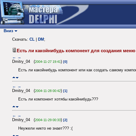
Вниз
Скачать:
CL
|
DM
;
Есть ли какойнибудь компонент для создания меню 
←
→
Dmitry_04 (
)
2004-11-27 19:41
[0]
Есть ли какойнибудь компонент или как создать самому компон
←
→
Dmitry_04 (
)
2004-11-28 00:42
[1]
Есть ли компонент хотябы какойнибудь???
←
→
Dmitry_04 (
)
2004-11-29 00:33
[2]
Неужели никто не знает??? :(