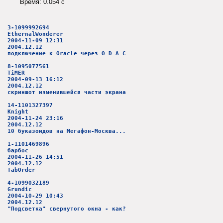
Время: 0.054 c
3-1099992694
EthernalWonderer
2004-11-09 12:31
2004.12.12
подключение к Oracle через O D A C
8-1095077561
TiMER
2004-09-13 16:12
2004.12.12
скриншот изменившейся части экрана
14-1101327397
Knight
2004-11-24 23:16
2004.12.12
10 буказоидов на Мегафон-Москва...
1-1101469896
барбос
2004-11-26 14:51
2004.12.12
TabOrder
4-1099032189
Grundic
2004-10-29 10:43
2004.12.12
"Подсветка" свернутого окна - как?