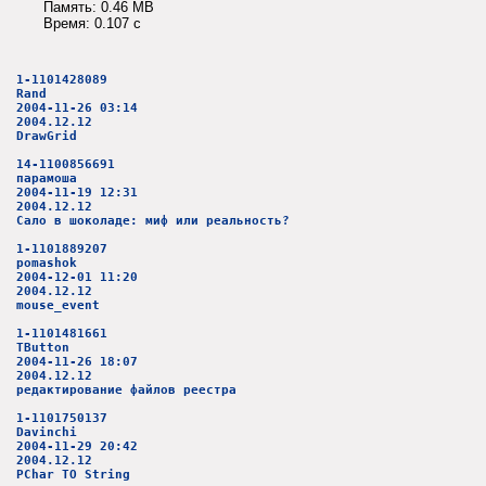
Память: 0.46 MB
Время: 0.107 c
1-1101428089
Rand
2004-11-26 03:14
2004.12.12
DrawGrid
14-1100856691
парамоша
2004-11-19 12:31
2004.12.12
Сало в шоколаде: миф или реальность?
1-1101889207
pomashok
2004-12-01 11:20
2004.12.12
mouse_event
1-1101481661
TButton
2004-11-26 18:07
2004.12.12
редактирование файлов реестра
1-1101750137
Davinchi
2004-11-29 20:42
2004.12.12
PChar TO String