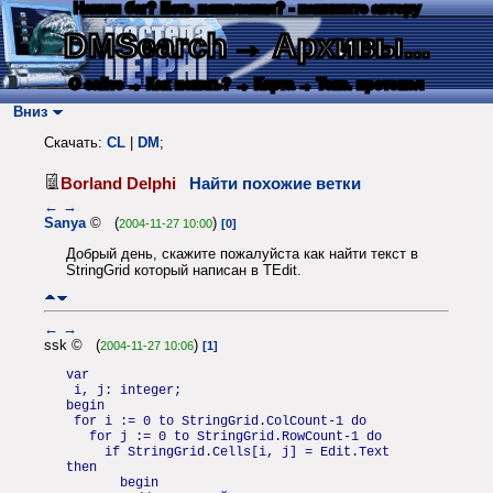
Нашли баг? Есть пожелания? - напишите автору
DMSearch
→ Архивы...
О сайте
→ Как искать?
→ Карта
→ Текс. протокол
Вниз
Скачать:
CL
|
DM
;
Borland Delphi
Найти похожие ветки
←
→
Sanya
© (
)
2004-11-27 10:00
[0]
Добрый день, скажите пожалуйста как найти текст в
StringGrid который написан в TEdit.
←
→
ssk © (
)
2004-11-27 10:06
[1]
var
i, j: integer;
begin
for i := 0 to StringGrid.ColCount-1 do
for j := 0 to StringGrid.RowCount-1 do
if StringGrid.Cells[i, j] = Edit.Text
then
begin