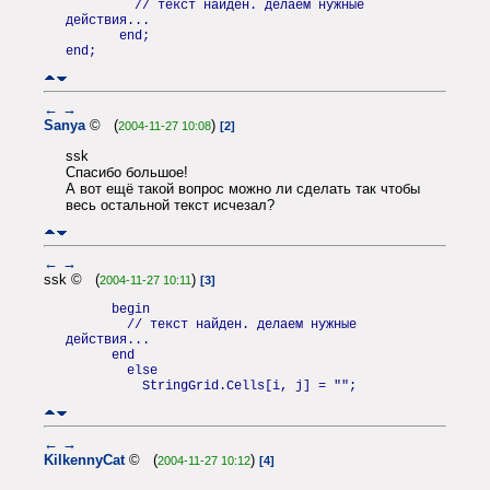
// текст найден. делаем нужные
действия...
end;
end;
←
→
Sanya
© (
)
2004-11-27 10:08
[2]
ssk
Спасибо большое!
А вот ещё такой вопрос можно ли сделать так чтобы
весь остальной текст исчезал?
←
→
ssk © (
)
2004-11-27 10:11
[3]
begin
// текст найден. делаем нужные
действия...
end
else
StringGrid.Cells[i, j] = "";
←
→
KilkennyCat
© (
)
2004-11-27 10:12
[4]