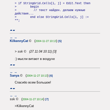
> if StringGrid.Cells[i, j] = Edit.Text then
> begin
> // текст найден. делаем нужные
действия...
> end else StringGrid.Cells[i, j] :=
"";
←
→
KilkennyCat
© (
)
2004-11-27 10:13
[5]
> ssk © (27.11.04 10:11) [3]
:) мысли витают в воздухе
←
→
Sanya
© (
)
2004-11-27 10:13
[6]
Спасибо всем Большое!
←
→
ssk © (
)
2004-11-27 10:14
[7]
>KilkennyCat