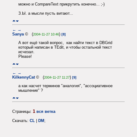
можно и CompareText прикрутить конечно... ;-)
З.Ы. а мысли пусть витают...
←
→
Sanya
© (
)
2004-11-27 10:46
[8]
А вот ещё такой вопрос, как найти текст в DBGrid
который написан в TEdit, и чтобы остальной текст
исчезал.
Please!
←
→
KilkennyCat
© (
)
2004-11-27 11:27
[9]
а как насчет терминов "аналогия", "ассоциативное
мышление" ?
1
Страницы:
вся ветка
Скачать:
CL
|
DM
;