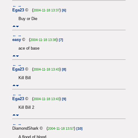
←
→
Ega23
© (
)
2004-11-18 13:37
[6]
Buy or Die
←
→
easy
© (
)
2004-11-18 13:38
[7]
ace of base
←
→
Ega23
© (
)
2004-11-18 13:43
[8]
Kill Bill
←
→
Ega23
© (
)
2004-11-18 13:43
[9]
Kill Bill 2
←
→
DiamondShark © (
)
2004-11-18 13:57
[10]
A flood of blood