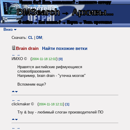
Нашли баг? Есть пожелания? - напишите автору
DMSearch
→ Архивы...
О сайте
→ Как искать?
→ Карта
→ Текс. протокол
Вниз
Скачать:
CL
|
DM
;
Brain drain
Найти похожие ветки
←
→
ИМХО © (
)
2004-11-18 12:02
[0]
Нравятся английские рифмующиеся
словообразования.
Например, brain drain - "утечка мозгов"
Вспомним еще?
←
→
clickmaker © (
)
2004-11-18 12:11
[1]
Try & buy - любимый слоган производителей ПО
←
→