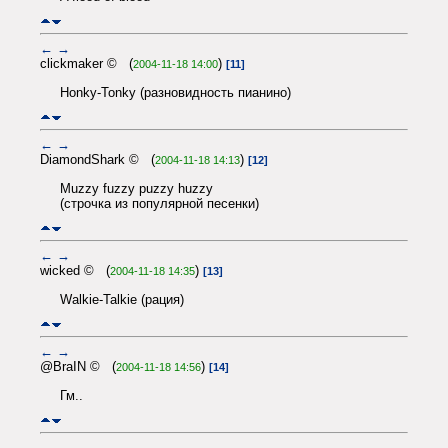
←
→
clickmaker © (
)
2004-11-18 14:00
[11]
Honky-Tonky (разновидность пианино)
←
→
DiamondShark © (
)
2004-11-18 14:13
[12]
Muzzy fuzzy puzzy huzzy
(строчка из популярной песенки)
←
→
wicked © (
)
2004-11-18 14:35
[13]
Walkie-Talkie (рация)
←
→
@BraIN © (
)
2004-11-18 14:56
[14]
Гм..
←
→