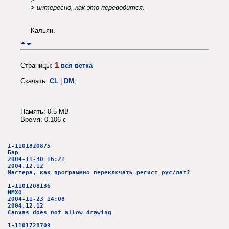
> интересно, как это переводится.
Кальян.
1
Страницы:
вся ветка
Скачать:
CL
|
DM
;
Память: 0.5 MB
Время: 0.106 c
1-1101820875
Бар
2004-11-30 16:21
2004.12.12
Мастера, как программно переключать регист рус/лат?
1-1101208136
ИМХО
2004-11-23 14:08
2004.12.12
Canvas does not allow drawing
1-1101728709