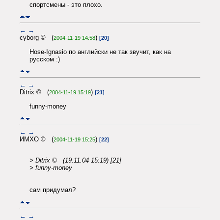
спортсмены - это плохо.
←
→
cyborg © (
)
2004-11-19 14:58
[20]
Hose-Ignasio по английски не так звучит, как на
русском :)
←
→
Ditrix © (
)
2004-11-19 15:19
[21]
funny-money
←
→
ИМХО © (
)
2004-11-19 15:25
[22]
> Ditrix © (19.11.04 15:19) [21]
> funny-money
сам придумал?
←
→