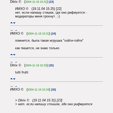
Ditrix © (
)
2004-11-19 15:31
[23]
ИМХО © (19.11.04 15:25) [22]
нет. если напишу стишок, где оно рифмуется -
модераторы меня грохнут. ;-)
←
→
ИМХО © (
)
2004-11-19 15:31
[24]
помнится, была такая игрушка "хойти-тойти"
как пишется, не знаю только
←
→
Ditrix © (
)
2004-11-19 15:33
[25]
tutti frutti
←
→
ИМХО © (
)
2004-11-19 15:34
[26]
> Ditrix © (19.11.04 15:31) [23]
> нет. если напишу стишок, где оно рифмуется