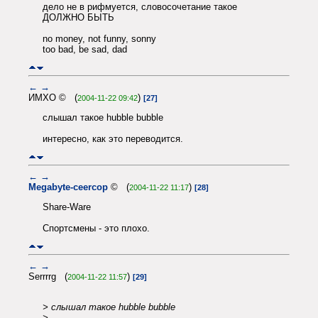
дело не в рифмуется, словосочетание такое
ДОЛЖНО БЫТЬ
no money, not funny, sonny
too bad, be sad, dad
←
→
ИМХО © (
)
2004-11-22 09:42
[27]
слышал такое hubble bubble
интересно, как это переводится.
←
→
Megabyte-ceercop
© (
)
2004-11-22 11:17
[28]
Share-Ware
Спортсмены - это плохо.
←
→
Serrrrg (
)
2004-11-22 11:57
[29]
> слышал такое hubble bubble
>