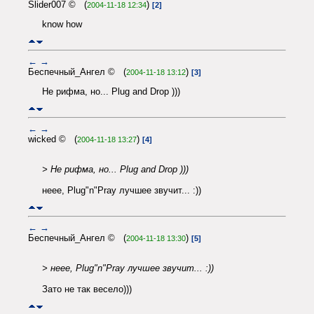
Slider007 © (
)
2004-11-18 12:34
[2]
know how
←
→
Беспечный_Ангел © (
)
2004-11-18 13:12
[3]
Не рифма, но... Plug and Drop )))
←
→
wicked © (
)
2004-11-18 13:27
[4]
> Не рифма, но... Plug and Drop )))
неее, Plug"n"Pray лучшее звучит... :))
←
→
Беспечный_Ангел © (
)
2004-11-18 13:30
[5]
> неее, Plug"n"Pray лучшее звучит... :))
Зато не так весело)))