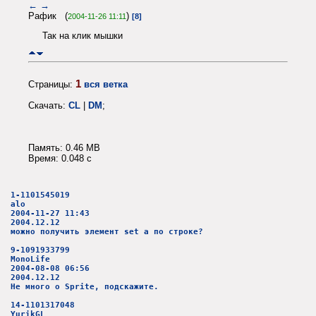
←
→
Рафик (
)
2004-11-26 11:11
[8]
Так на клик мышки
1
Страницы:
вся ветка
Скачать:
CL
|
DM
;
Память: 0.46 MB
Время: 0.048 c
1-1101545019
alo
2004-11-27 11:43
2004.12.12
можно получить элемент set а по строке?
9-1091933799
MonoLife
2004-08-08 06:56
2004.12.12
Не много о Sprite, подскажите.
14-1101317048
YurikGL