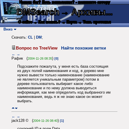
Нашли баг? Есть пожелания? - напишите автору
DMSearch
→ Архивы...
О сайте
→ Как искать?
→ Карта
→ Текс. протокол
Вниз
Скачать:
CL
|
DM
;
Вопрос по TreeView
Найти похожие ветки
←
→
Рафик (
)
2004-11-26 08:35
[0]
Подскажите пожалута, у меня есть база состоящия
из двух полей наименования и код, в дерево мне
нужно вывести только наименование (наименование
не является уникальным параметром) потом в
дереве пользователь выбирает какое либо
наименование и по нему должна выводиться
информация, как мне определить код выбранного им
наименования, ведь я ж не знаю какое он может
выбрать.
←
→
jack128 © (
)
2004-11-26 08:40
[1]
сохроняй ID в поле Data.