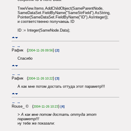
TreeView.Items.AddChildObject(SameParentNode,
SameDataSet.FieldByName("SameStrField").AsString,
Pointer(SameDataSet.FieldByName("ID").AsInteger));
и соответственно получаешь ID
ID := Integer(SameNode.Data);
←
→
Рафик (
)
2004-11-26 09:56
[2]
Спасибо
←
→
Рафик (
)
2004-11-26 10:22
[3]
А как мне потом достать оттуда этот параметр!!!
←
→
Rouse_ © (
)
2004-11-26 10:23
[4]
> А как мне потом достать оттуда этот
параметр!!!
ну тебе же показали: