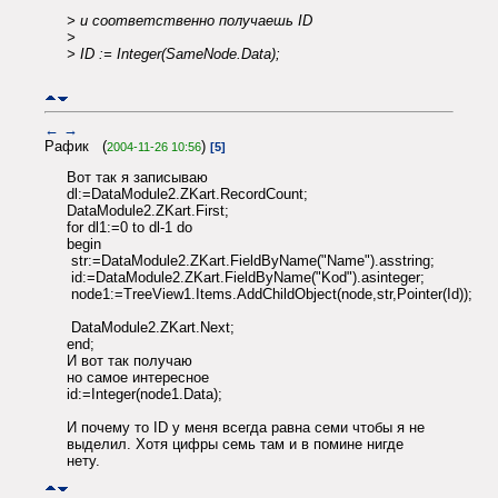
> и соответственно получаешь ID
>
> ID := Integer(SameNode.Data);
←
→
Рафик (
)
2004-11-26 10:56
[5]
Вот так я записываю
dl:=DataModule2.ZKart.RecordCount;
DataModule2.ZKart.First;
for dl1:=0 to dl-1 do
begin
str:=DataModule2.ZKart.FieldByName("Name").asstring;
id:=DataModule2.ZKart.FieldByName("Kod").asinteger;
node1:=TreeView1.Items.AddChildObject(node,str,Pointer(Id));
DataModule2.ZKart.Next;
end;
И вот так получаю
но самое интересное
id:=Integer(node1.Data);
И почему то ID у меня всегда равна семи чтобы я не
выделил. Хотя цифры семь там и в помине нигде
нету.