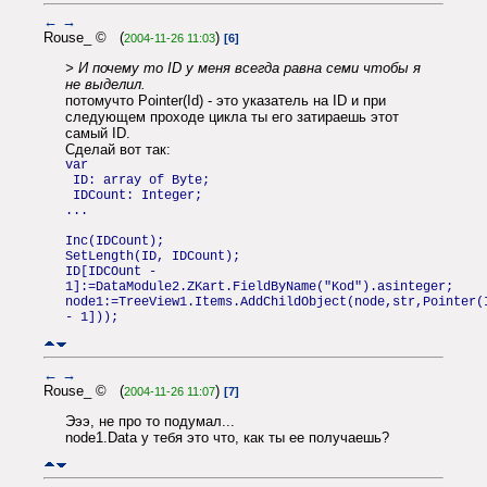
←
→
Rouse_ © (
)
2004-11-26 11:03
[6]
> И почему то ID у меня всегда равна семи чтобы я
не выделил.
потомучто Pointer(Id) - это указатель на ID и при
следующем проходе цикла ты его затираешь этот
самый ID.
Сделай вот так:
var
ID: array of Byte;
IDCount: Integer;
...
Inc(IDCount);
SetLength(ID, IDCount);
ID[IDCOunt -
1]:=DataModule2.ZKart.FieldByName("Kod").asinteger;
node1:=TreeView1.Items.AddChildObject(node,str,Pointer(
- 1]));
←
→
Rouse_ © (
)
2004-11-26 11:07
[7]
Эээ, не про то подумал...
node1.Data у тебя это что, как ты ее получаешь?