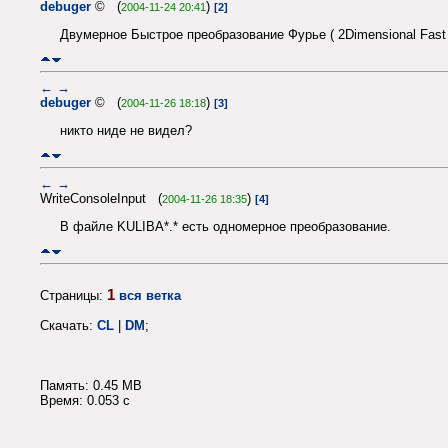
debuger
© (
)
2004-11-24 20:41
[2]
Двумерное Быстрое преобразование Фурье ( 2Dimensional Fast F
←
→
debuger
© (
)
2004-11-26 18:18
[3]
никто ниде не видел?
←
→
WriteConsoleInput (
)
2004-11-26 18:35
[4]
В файле KULIBA*.* есть одномерное преобразование.
1
Страницы:
вся ветка
Скачать:
CL
|
DM
;
Память: 0.45 MB
Время: 0.053 c