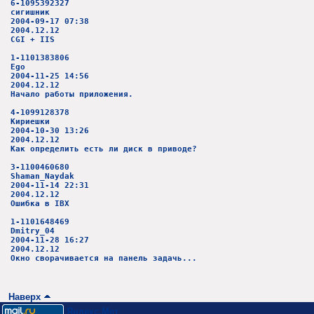
6-1095392327
сигишник
2004-09-17 07:38
2004.12.12
CGI + IIS
1-1101383806
Ego
2004-11-25 14:56
2004.12.12
Начало работы приложения.
4-1099128378
Кириешки
2004-10-30 13:26
2004.12.12
Как определить есть ли диск в приводе?
3-1100460680
Shaman_Naydak
2004-11-14 22:31
2004.12.12
Ошибка в IBX
1-1101648469
Dmitry_04
2004-11-28 16:27
2004.12.12
Окно сворачивается на панель задачь...
Наверх