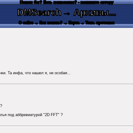
Нашли баг? Есть пожелания? - напишите автору
DMSearch
→ Архивы...
О сайте
→ Как искать?
→ Карта
→ Текс. протокол
и. Та инфа, что нашел я, не особая...
 ?
атья под аббревиатурой "2D FFT" ?