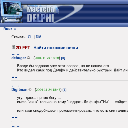
Вниз
Скачать:
CL
|
DM
;
2D FFT
Найти похожие ветки
←
→
debuger
© (
)
2004-11-24 18:28
[0]
Вроде бы задавал уже этот вопрос, но не нашел его...
Кто видел сабж под Делфу и действительно быстрый. Дайт линк
←
→
Digitman
© (
)
2004-11-24 18:47
[1]
угу.. даю... прямо бегу ...
имею "линк" только на тему "надцать-Ди фыфыТИи" ... сойдет
или таки сподобишься прокоменнтировать, что есть сия галим
←
→