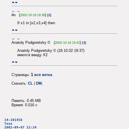
←
→
йо (
)
2002-10-18 19:38
[2]
If x1 in [x2,x3,x4] then
←
→
Anatoly Podgoretsky © (
)
2002-10-18 19:42
[3]
Anatoly Podgoretsky © (18.10.02 19:37)
имелся ввиду X2
1
Страницы:
вся ветка
Скачать:
CL
|
DM
;
Память: 0.45 MB
Время: 0.016 c
14-101456
Txxx
2002-09-07 22:24