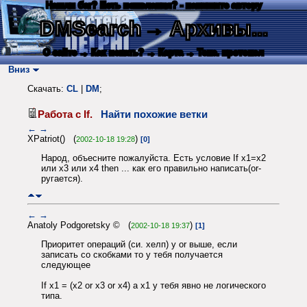
Нашли баг? Есть пожелания? - напишите автору
DMSearch
→ Архивы...
О сайте
→ Как искать?
→ Карта
→ Текс. протокол
Вниз
Скачать:
CL
|
DM
;
Работа с If.
Найти похожие ветки
←
→
XPatriot() (
)
2002-10-18 19:28
[0]
Народ, объесните пожалуйста. Есть условие If x1=x2
или x3 или x4 then ... как его правильно написать(or-
ругается).
←
→
Anatoly Podgoretsky © (
)
2002-10-18 19:37
[1]
Приоритет операций (си. хелп) у or выше, если
записать со скобками то у тебя получается
следующее
If x1 = (x2 or x3 or x4) а x1 у тебя явно не логического
типа.