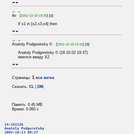
←
→
йо (
)
2002-10-18 19:38
[2]
If x1 in [x2,x3,x4] then
←
→
Anatoly Podgoretsky © (
)
2002-10-18 19:42
[3]
Anatoly Podgoretsky © (18.10.02 19:37)
имелся ввиду X2
1
Страницы:
вся ветка
Скачать:
CL
|
DM
;
Память: 0.45 MB
Время: 0.083 c
14-101526
Anatoly Podgoretsky
2002-10-13 00:27