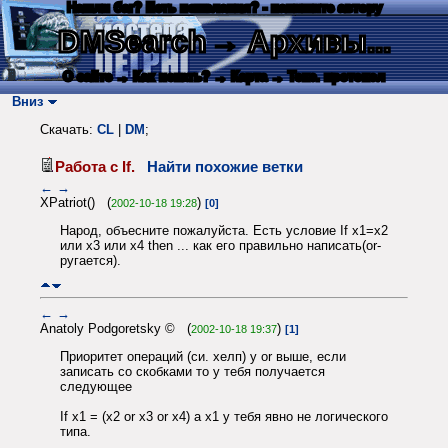
Нашли баг? Есть пожелания? - напишите автору
DMSearch
→ Архивы...
О сайте
→ Как искать?
→ Карта
→ Текс. протокол
Вниз
Скачать:
CL
|
DM
;
Работа с If.
Найти похожие ветки
←
→
XPatriot() (
)
2002-10-18 19:28
[0]
Народ, объесните пожалуйста. Есть условие If x1=x2
или x3 или x4 then ... как его правильно написать(or-
ругается).
←
→
Anatoly Podgoretsky © (
)
2002-10-18 19:37
[1]
Приоритет операций (си. хелп) у or выше, если
записать со скобками то у тебя получается
следующее
If x1 = (x2 or x3 or x4) а x1 у тебя явно не логического
типа.