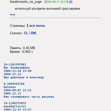
breakmaster_na_yuge (
)
2004-08-17 16:17
[2]
используй алгоритм волновой трассировки
1
Страницы:
вся ветка
Скачать:
CL
|
DM
;
Память: 0.45 MB
Время: -0.942 c
14-1101297881
Маг Похмеляйнен
2004-11-24 15:04
2004.12.12
Про девчонок и вольтмод
8-1094583160
bulanov
2004-09-07 22:52
2004.12.12
Как скопировать часть рисунка
14-1100725032
GanibalLector
2004-11-17 23:57