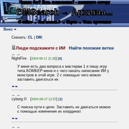
Нашли баг? Есть пожелания? - напишите автору
DMSearch
→ Архивы...
О сайте
→ Как искать?
→ Карта
→ Текс. протокол
Вниз
Скачать:
CL
|
DM
;
Люди подскажите с ИИ
Найти похожие ветки
←
→
NightFire (
)
2004-08-17 11:38
[0]
У меня есть два вопроса к мастерам 1 я пишу игру
типа БОМБЕР-мена и с чего начать написание ИИ у
монстров в этой игре. 2 с помощью чего можно
заставить двигаться их
←
→
cyborg © (
)
2004-08-17 12:37
[1]
С поиска пути к цели. Заставить их двигаться можно
с помощью изменения их координат.
←
→