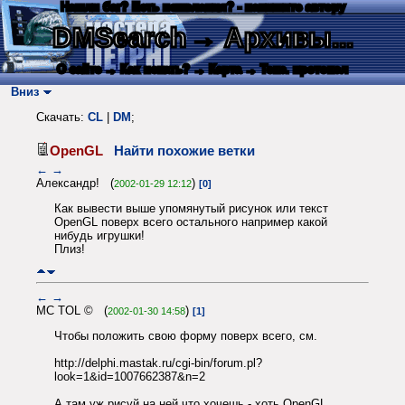
Нашли баг? Есть пожелания? - напишите автору
DMSearch
→ Архивы...
О сайте
→ Как искать?
→ Карта
→ Текс. протокол
Вниз
Скачать:
CL
|
DM
;
OpenGL
Найти похожие ветки
←
→
Александр! (
)
2002-01-29 12:12
[0]
Как вывести выше упомянутый рисунок или текст
OpenGL поверх всего остального например какой
нибудь игрушки!
Плиз!
←
→
MC TOL © (
)
2002-01-30 14:58
[1]
Чтобы положить свою форму поверх всего, см.
http://delphi.mastak.ru/cgi-bin/forum.pl?
look=1&id=1007662387&n=2
А там уж рисуй на ней что хочешь - хоть OpenGL,