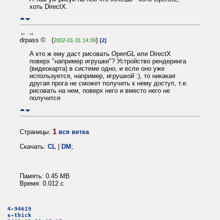
хоть DirectX.
←
→
drpass © (
)
2002-01-31 14:39
[2]
А кто ж ему даст рисовать OpenGL или DirectX
поверх "например игрушки"? Устройство рендеринга
(видеокарта) в системе одно, и если оно уже
используется, например, игрушкой :), то никакая
другая прога не сможет получить к нему доступ, т.е.
рисовать на нем, поверх него и вместо него не
получится
1
Страницы:
вся ветка
Скачать:
CL
|
DM
;
Память: 0.45 MB
Время: 0.012 c
4-94619
s-thick