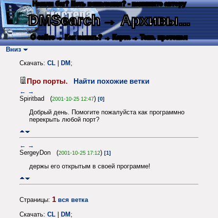
Нашли баг? Есть пожелания? - напишите автору
DMSearch
→ Архивы...
О сайте
→ Как искать?
→ Карта
→ Текс. протокол
Вниз
Скачать:
CL
|
DM
;
Про порты.
Найти похожие ветки
←
→
Spiritbad (
)
2001-10-25 12:47
[0]
Добрый день. Помогите пожалуйста как программно
перекрыть любой порт?
←
→
SergeyDon (
)
2001-10-25 17:12
[1]
держы его открытым в своей программе!
1
Страницы:
вся ветка
Скачать:
CL
|
DM
;