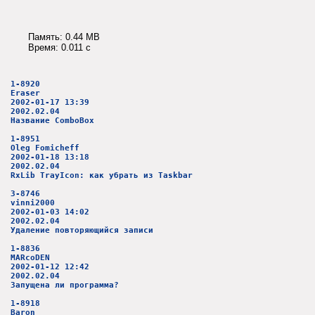
Память: 0.44 MB
Время: 0.011 c
1-8920
Eraser
2002-01-17 13:39
2002.02.04
Название ComboBox
1-8951
Oleg Fomicheff
2002-01-18 13:18
2002.02.04
RxLib TrayIcon: как убрать из Taskbar
3-8746
vinni2000
2002-01-03 14:02
2002.02.04
Удаление повторяющийся записи
1-8836
MARcoDEN
2002-01-12 12:42
2002.02.04
Запущена ли программа?
1-8918
Baron