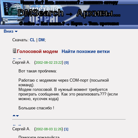
Нашли баг? Есть пожелания? - напишите автору
DMSearch
→ Архивы...
О сайте
→ Как искать?
→ Карта
→ Текс. протокол
Вниз
Скачать:
CL
|
DM
;
Голосовой модем
Найти похожие ветки
←
→
Сергей А. (
)
2002-08-02 23:22
[0]
Вот такая проблема:
Работаю с модемом через COM-порт (посылкой
команд).
Модем голосовой. В нужный момент требуется
проиграть сообщение. Как это реализовать??? (если
можно, кусочек кода)
Большое спасибо !
←
→
Сергей А. (
)
2002-08-03 11:26
[1]
Помогите пожалуйста.