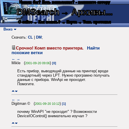
Нашли баг? Есть пожелания? - напишите автору
DMSearch
→ Архивы...
О сайте
→ Как искать?
→ Карта
→ Текс. протокол
Вниз
Скачать:
CL
|
DM
;
Срочно! Комп вместо принтера.
Найти
похожие ветки
←
→
Mikle (
)
2001-09-20 09:06
[0]
Есть прибор, выводящий данные на принтер( вроде
стандартный) через LPT. Нужно програмно получать
данные с прибора. WinApi не проходит.
Помогите.
←
→
Digitman © (
)
2001-09-20 10:12
[1]
почему WinAPI "не проходит" ? Возможности
DeviceIOControl() внимательно изучал ?