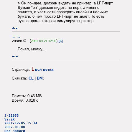
> Он по-идее, должен видеть не принтер, а LPT-порт
Думаю "он" должен видеть не порт, а именно
принтер, в частности проверять онлайн и наличие
бумаги, о чем просто LPT-порт не знает. То есть
нужна прога, которая симулирует принтер.
←
→
vasco © (
)
2001-09-21 12:06
[6]
Понял, молчу...
1
Страницы:
вся ветка
Скачать:
CL
|
DM
;
Память: 0.46 MB
Время: 0.018 c
3-21953
VariK
2001-12-05 15:14
2002.01.08
Про Записи