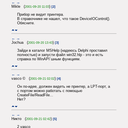
←
→
Mikle (
)
2001-09-20 11:03
[2]
Прибор не видит принтера.
В справочнике не нашел, что такое DeviceIOControl().
Обясните.
←
→
Jochua (
)
2001-09-20 13:43
[3]
Зайди в каталог MSHelp (надеюсь Delphi проставил
полностью) и запусти файл win32.hlp - это и есть
справка по WinAPI`шным функциям.
←
→
vasco © (
)
2001-09-21 02:02
[4]
Он по-идее, должен видеть не принтер, а LPT-порт, а
с портом можно работать с помощью
CreateFile/ReadFile...
Нет?
←
→
Никто (
)
2001-09-21 02:42
[5]
2 vasco