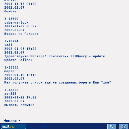
alex16
2001-11-15 07:40
2002.02.07
Ошибка
3-18690
cyberwarlock
2002-01-09 08:07
2002.02.07
Вопрос по Paradox
3-18724
Tadi
2002-01-08 15:22
2002.02.07
Здравствуйте Мастера! Помогите-- TIBQuery - update......
Update Failed?
1-18883
mapnn
2002-01-19 15:16
2002.02.07
Как получить список ещё не созданных форм в Run Time?
1-18856
avr555
2002-01-22 17:02
2002.02.07
Вызвать событие
Наверх