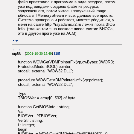
файл приаттачил к программе в виде ресурса, потом
уже под виндами создаеш файл из ресурса,
запускаеш его, потом читаеш полученный image
ьбиоса в TMemoryStream и все, дальше все просто.
Система проверена и работает, можете убедиться, у
меня на сайте http://rayadams.r2.ru лежит прога BIOS
Info. (только там я на паскале писал снятие БИОСа,
это в другой проге уже на АСМ)
←
→
uip88 (
)
2001-10-30 12:49
[18]
function WOWGetVDMPointerFix(vp,dwBytes:DWORD;
ProtectedMode:BOOL):pointer;
stdcall; external "WOW32.DLL";
procedure WOWGetVDMPointerUnfix(vp:pointer);
stdcall; external "WOW32.DLL";
Type
TBIOSVer = array[0..$32] of byte;
function GetBIOSInfo : string;
Var
BIOSVer : ^TBIOSVer;
VerStr : string;
i : integer;
begin
BIOSVer := WOWGetVDMPointerFix($FE650621, 0,