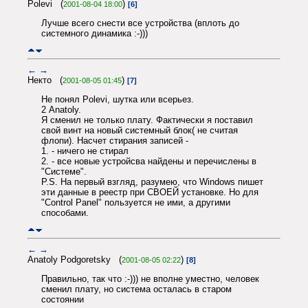
Polevi (
)
2001-08-04 18:00
[6]
Лучше всего снести все устройства (вплоть до
системного динамика :-)))
←
→
Некто (
)
2001-08-05 01:45
[7]
Не понял Polevi, шутка или всерьез.
2 Anatoly.
Я сменил не только плату. Фактически я поставил
свой винт на новый системный блок( не считая
флопи). Насчет стирания записей -
1. - ничего не стирал
2. - все новые устройсва найдены и перечислены в
"Системе".
P.S. На первый взгляд, разумею, что Windows пишет
эти данные в реестр при СВОЕЙ установке. Но для
"Control Panel" пользуется не ими, а другими
способами.
←
→
Anatoly Podgoretsky (
)
2001-08-05 02:22
[8]
Правильно, так что :-))) не вполне уместно, человек
сменил плату, но система осталась в старом
состоянии