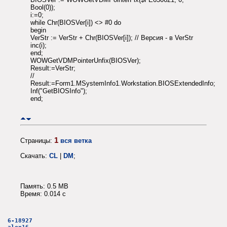
Bool(0));
i:=0;
while Chr(BIOSVer[i]) <> #0 do
begin
VerStr := VerStr + Chr(BIOSVer[i]); // Версия - в VerStr
inc(i);
end;
WOWGetVDMPointerUnfix(BIOSVer);
Result:=VerStr;
//
Result:=Form1.MSystemInfo1.Workstation.BIOSExtendedInfo;
Inf("GetBIOSInfo");
end;
1
Страницы:
вся ветка
Скачать:
CL
|
DM
;
Память: 0.5 MB
Время: 0.014 c
6-18927