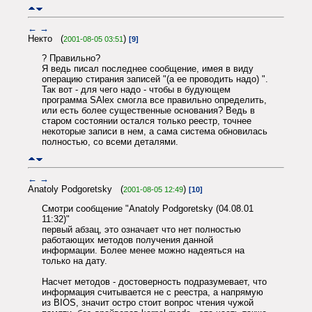
←
→
Некто (
)
2001-08-05 03:51
[9]
? Правильно?
Я ведь писал последнее сообщение, имея в виду
операцию стирания записей "(а ее проводить надо) ".
Так вот - для чего надо - чтобы в будующем
программа SAlex смогла все правильно определить,
или есть более существенные основания? Ведь в
старом состоянии остался только реестр, точнее
некоторые записи в нем, а сама система обновилась
полностью, со всеми деталями.
←
→
Anatoly Podgoretsky (
)
2001-08-05 12:49
[10]
Смотри сообщение "Anatoly Podgoretsky (04.08.01
11:32)"
первый абзац, это означает что нет полностью
работающих методов получения данной
информации. Более менее можно надеяться на
только на дату.
Насчет методов - достоверность подразумевает, что
информация считывается не с реестра, а напрямую
из BIOS, значит остро стоит вопрос чтения чужой