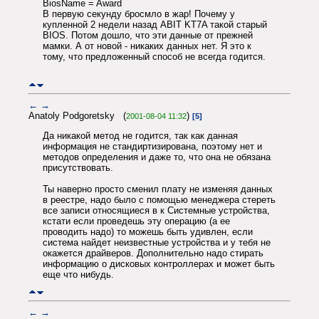
BiosName = Award
В первую секунду бросмло в жар! Почему у
купленной 2 недели назад ABIT KT7A такой старый
BIOS. Потом дошло, что эти данные от прежней
мамки. А от новой - никаких данных нет. Я это к
тому, что предложенный способ не всегда годится.
←
→
Anatoly Podgoretsky (
)
2001-08-04 11:32
[5]
Да никакой метод не годится, так как данная
информация не стандиртизирована, поэтому нет и
методов определения и даже то, что она не обязана
присутствовать.
Ты наверно просто сменил плату не изменяя данных
в реестре, надо было с помощью менеджера стереть
все записи относящиеся в к Системные устройства,
кстати если проведешь эту операцию (а ее
проводить надо) то можешь быть удивлен, если
система найдет неизвестные устройства и у тебя не
окажется драйверов. Дополнительно надо стирать
информацию о дисковых контроллерах и может быть
еще что нибудь.
←
→