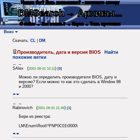
Нашли баг? Есть пожелания? - напишите автору
DMSearch
→ Архивы...
О сайте
→ Как искать?
→ Карта
→ Текс. протокол
Вниз
Скачать:
CL
|
DM
;
Производитель, дата и версия BIOS
Найти
похожие ветки
←
→
SAlex (
)
2001-08-01 16:11
[0]
Можно ли определить производителя BIOS, дату и
версию? Если можно то как это сделать в Window 98
и 2000?
←
→
Rabinovich (
)
2001-08-01 21:46
[1]
Бери из реестра:
LM\Enum\Root\*PNP0C01\0000\