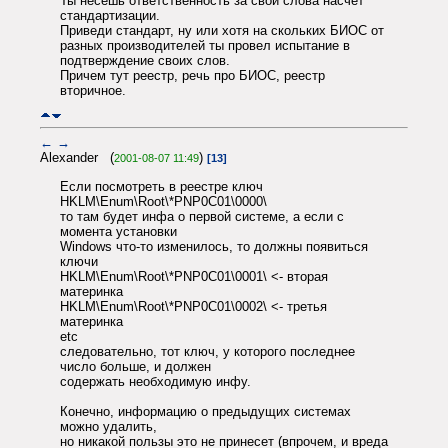
Ты несешь ответственность за свои слова насчет
стандартизации.
Приведи стандарт, ну или хотя на скольких БИОС от
разных производителей ты провел испытание в
подтверждение своих слов.
Причем тут реестр, речь про БИОС, реестр
вторичное.
←
→
Alexander (
)
2001-08-07 11:49
[13]
Если посмотреть в реестре ключ
HKLM\Enum\Root\*PNP0C01\0000\
то там будет инфа о первой системе, а если с
момента установки
Windows что-то изменилось, то должны появиться
ключи
HKLM\Enum\Root\*PNP0C01\0001\ <- вторая
материнка
HKLM\Enum\Root\*PNP0C01\0002\ <- третья
материнка
etc
следовательно, тот ключ, у которого последнее
число больше, и должен
содержать необходимую инфу.
Конечно, информацию о предыдущих системах
можно удалить,
но никакой пользы это не принесет (впрочем, и вреда