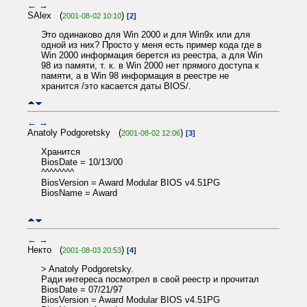
←
→
SAlex (
)
2001-08-02 10:10
[2]
Это одинаково для Win 2000 и для Win9x или для
одной из них? Просто у меня есть пример кода где в
Win 2000 информация берется из реестра, а для Win
98 из памяти, т. к. в Win 2000 нет прямого доступа к
памяти, а в Win 98 информация в реестре не
хранится /это касается даты BIOS/.
←
→
Anatoly Podgoretsky (
)
2001-08-02 12:06
[3]
Хранится
BiosDate = 10/13/00
^^^^^^^^
BiosVersion = Award Modular BIOS v4.51PG
BiosName = Award
←
→
Некто (
)
2001-08-03 20:53
[4]
> Anatoly Podgoretsky.
Ради интереса посмотрел в свой реестр и прочитал
BiosDate = 07/21/97
BiosVersion = Award Modular BIOS v4.51PG