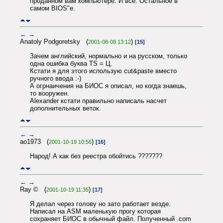
проданном вам компьютере. И все. Остальное в
самом BIOS"e.
←
→
Anatoly Podgoretsky (
)
2001-08-08 13:12
[15]
Зачем английский, нормально и на русском, только
одна ошибка буква TS = Ц.
Кстати я для этого использую cut&paste вместо
ручного ввода :-)
А огрнаичения на БИОС я описал, но когда знаешь,
то вооружен.
Alexander кстати правильно написаль насчет
дополнительных веток.
←
→
ao1973 (
)
2001-10-19 10:56
[16]
Народ! А как без реестра обойтись ???????
←
→
Ray © (
)
2001-10-19 11:35
[17]
Я делал через голову но зато работает везде.
Написал на ASM маленькую прогу которая
сохраняет БИОС в обычный файл. Полученный .com