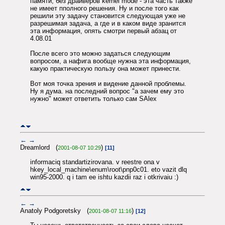
памяти, без драйверов kernel mode - эта часть также
не имеет пполного решения. Ну и после того как
решили эту задачу становится следующая уже не
разрешимая задача, а где и в каком виде зранится
эта информация, опять смотри первый абзац от
4.08.01
После всего это можно задаться следующим
вопросом, а нафига вообще нужна эта информация,
какую практическую пользу она может принести.
Вот моя точка зрения и видение данной проблемы.
Ну я дума. на последний вопрос "а зачем ему это
нужно" может ответить только сам SAlex
←
→
Dreamlord (
)
2001-08-07 10:29
[11]
informaciq standartizirovana. v reestre ona v
hkey_local_machine\enum\root\pnp0c01. eto vazit dlq
win95-2000. q i tam ee ishtu kazdii raz i otkrivaiu :)
←
→
Anatoly Podgoretsky (
)
2001-08-07 11:16
[12]