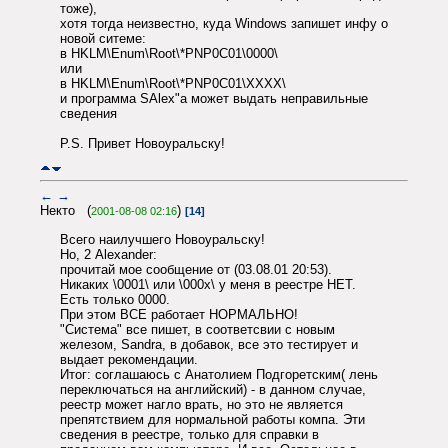
тоже),
хотя тогда неизвестно, куда Windows запишет инфу о
новой ситеме:
в HKLM\Enum\Root\*PNP0C01\0000\
или
в HKLM\Enum\Root\*PNP0C01\XXXX\
и программа SAlex"а может выдать неправильные
сведения
P.S. Привет Новоуральску!
←
→
Некто (
)
2001-08-08 02:16
[14]
Всего наилучшего Новоуральску!
Но, 2 Alexander:
прочитай мое сообщение от (03.08.01 20:53).
Никаких \0001\ или \000х\ у меня в реестре НЕТ.
Есть только 0000.
При этом ВСЕ работает НОРМАЛЬНО!
"Система" все пишет, в соответсвии с новым
железом, Sandra, в добавок, все это тестирует и
выдает рекомендации.
Итог: соглашаюсь с Анатолием Подгоретским( лень
переключаться на английский) - в данном случае,
реестр может нагло врать, но это не является
препятствием для нормальной работы компа. Эти
сведения в реестре, только для справки в