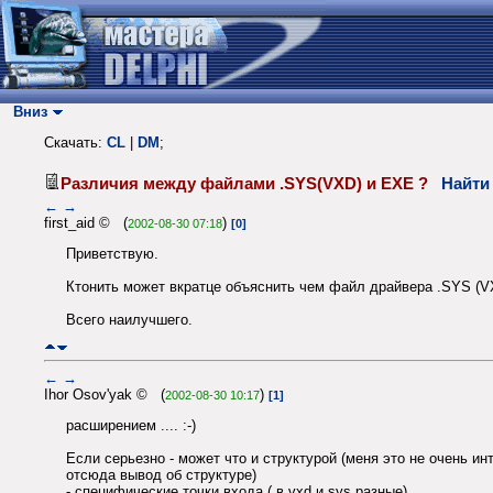
Вниз
Скачать:
CL
|
DM
;
Различия между файлами .SYS(VXD) и EXE ?
Найти
←
→
first_aid © (
)
2002-08-30 07:18
[0]
Приветствую.
Ктонить может вкратце объяснить чем файл драйвера .SYS (V
Всего наилучшего.
←
→
Ihor Osov'yak © (
)
2002-08-30 10:17
[1]
расширением .... :-)
Если серьезно - может что и структурой (меня это не очень ин
отсюда вывод об структуре)
- специфические точки входа ( в vxd и sys разные)