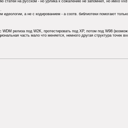
ю статей на русском - но урлика к сожалению не запомнил, но имхо vxd -
.
 идеологии, а не с кодированием - а соотв. библиотеки помогают тольк
у с WDM релиза под W2K, протестировать под XP, потом под W98 (возмож
циональная часть мало что меняется, немного другая структура точек вх