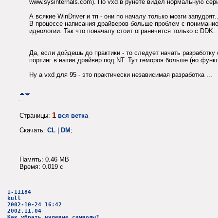
www.sysinternals.com). По vxd в рунете видел нормальную сери
А всякие WinDriver и тп - они по началу только мозги запудрят..
В процессе написания драйверов больше проблем с пониманием
идеологии. Так что поначалу стоит ограничится только с DDK.
Да, если дойдешь до практики - то следует начать разработк
портинг в натив драйвер под NT. Тут гемороя больше (но функ
Ну а vxd для 95 - это практически независимая разработка ...
1
Страницы:
вся ветка
Скачать:
CL
|
DM
;
Память: 0.46 MB
Время: 0.019 c
1-11184
kull
2002-10-24 16:42
2002.11.04
Как убрать нулевые символы?