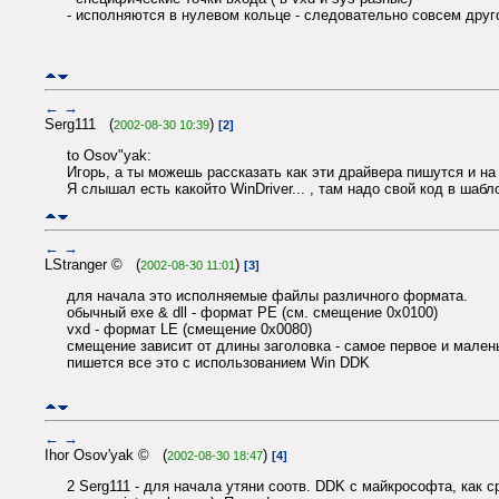
- исполняются в нулевом кольце - следовательно совсем друго
←
→
Serg111 (
)
2002-08-30 10:39
[2]
to Osov"yak:
Игорь, а ты можешь рассказать как эти драйвера пишутся и на
Я слышал есть какойто WinDriver... , там надо свой код в шаб
←
→
LStranger © (
)
2002-08-30 11:01
[3]
для начала это исполняемые файлы различного формата.
обычный exe & dll - формат PE (см. смещение 0х0100)
vxd - формат LE (смещение 0х0080)
смещение зависит от длины заголовка - самое первое и мален
пишется все это с использованием Win DDK
←
→
Ihor Osov'yak © (
)
2002-08-30 18:47
[4]
2 Serg111 - для начала утяни соотв. DDK с майкрософта, как с