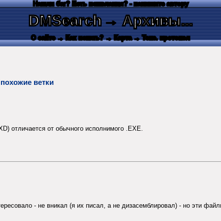
Нашли баг? Есть пожелания? - напишите автору
DMSearch
→ Архивы...
О сайте
→ Как искать?
→ Карта
→ Текс. протокол
 похожие ветки
XD) отличается от обычного исполнимого .EXE.
тересовало - не вникал (я их писал, а не дизасемблировал) - но эти фай