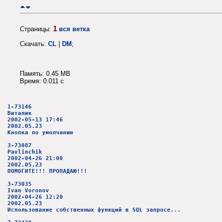
1
Страницы:
вся ветка
Скачать:
CL
|
DM
;
Память: 0.45 MB
Время: 0.011 c
1-73146
Виталик
2002-05-13 17:46
2002.05.23
Кнопка по умолчанию
3-73087
Pavlinchik
2002-04-26 21:00
2002.05.23
ПОМОГИТЕ!!! ПРОПАДАЮ!!!
3-73035
Ivan Voronov
2002-04-26 12:20
2002.05.23
Использование собственных функций в SQL запросе...