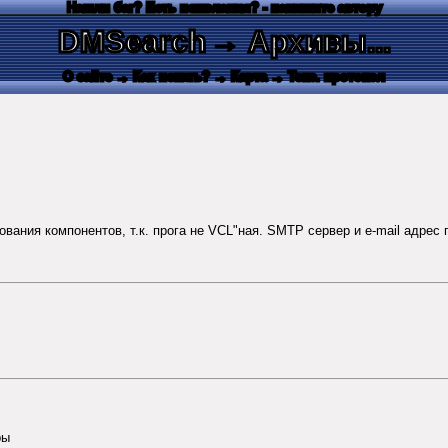
Нашли баг? Есть пожелания? - напишите автору
DMSearch
→ Архивы...
О сайте
→ Как искать?
→ Карта
→ Текс. протокол
зования компонентов, т.к. прога не VCL"ная. SMTP сервер и e-mail адрес
ры