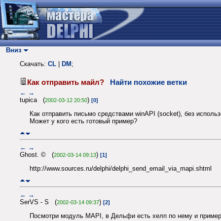
Вниз
Скачать:
CL
|
DM
;
Как отправить майл?
Найти похожие ветки
←
→
tupica (
)
2002-03-12 20:50
[0]
Как отправить письмо средствами winAPI (socket), без исполь
Может у кого есть готовый пример?
←
→
Ghost. © (
)
2002-03-14 09:13
[1]
http://www.sources.ru/delphi/delphi_send_email_via_mapi.shtml
←
→
SerVS - S (
)
2002-03-14 09:37
[2]
Посмотри модуль MAPI, в Дельфи есть хелп по нему и приме