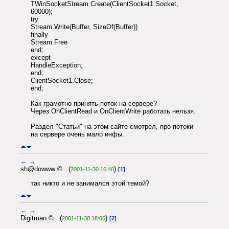
TWinSocketStream.Create(ClientSocket1.Socket,
60000);
try
Stream.Write(Buffer, SizeOf(Buffer))
finally
Stream.Free
end;
except
HandleException;
end;
ClientSocket1.Close;
end;
Как грамотно принять поток на сервере?
Через OnClientRead и OnClientWrite работать нельзя.
Раздел "Статьи" на этом сайте смотрел, про потоки
на сервере очень мало инфы.
←
→
sh@dowww © (
)
2001-11-30 16:40
[1]
так никто и не занимался этой темой?
←
→
Digitman © (
)
2001-11-30 18:06
[2]