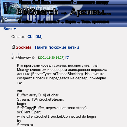
Нашли баг? Есть пожелания? - напишите автору
DMSearch
→ Архивы...
О сайте
→ Как искать?
→ Карта
→ Текс. протокол
Вниз
Скачать:
CL
|
DM
;
Sockets
Найти похожие ветки
←
→
sh@dowww © (
)
2001-11-30 14:27
[0]
Кто программировал сокеты, посоветуйте, плз!
Между клиентом и сервером асинхронная передача
данных (ServerType: stThreadBlocking). На клиенте
создается поток и передается на сервер, примерно
так:
var
Buffer: array[0..4] of char;
Stream: TWinSocketStream;
begin
StrPCopy(Buffer, переменная типа string);
scClient.Open;
while ClientSocket1.Socket.Connected do begin
try
Stream :=