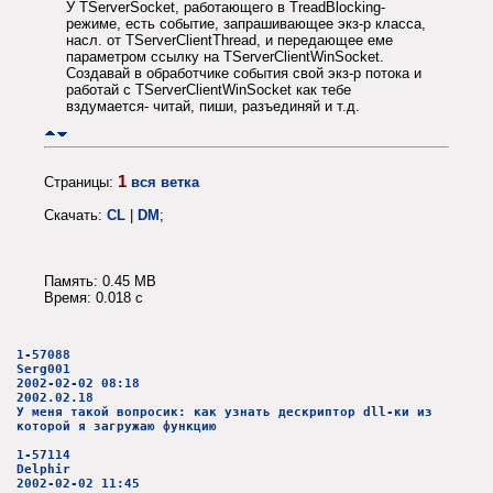
У TServerSocket, работающего в TreadBlocking-
режиме, есть событие, запрашивающее экз-р класса,
насл. от TServerClientThread, и передающее еме
параметром ссылку на TServerClientWinSocket.
Создавай в обработчике события свой экз-р потока и
работай с TServerClientWinSocket как тебе
вздумается- читай, пиши, разъединяй и т.д.
1
Страницы:
вся ветка
Скачать:
CL
|
DM
;
Память: 0.45 MB
Время: 0.018 c
1-57088
Serg001
2002-02-02 08:18
2002.02.18
У меня такой вопросик: как узнать дескриптор dll-ки из
которой я загружаю функцию
1-57114
Delphir
2002-02-02 11:45