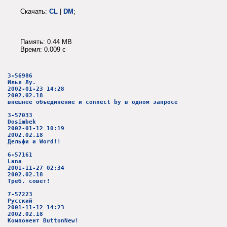
Скачать:
CL
|
DM
;
Память: 0.44 MB
Время: 0.009 c
3-56986
Илья Лу.
2002-01-23 14:28
2002.02.18
внешнее объединение и connect by в одном запросе
3-57033
Dosimbek
2002-01-12 10:19
2002.02.18
Дельфи и Word!!
6-57161
Lana
2001-11-27 02:34
2002.02.18
Треб. совет!
7-57223
Русский
2001-11-12 14:23
2002.02.18
Компонент ButtonNew!