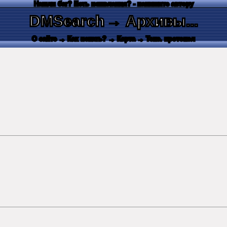
Нашли баг? Есть пожелания? - напишите автору
DMSearch
→ Архивы...
О сайте
→ Как искать?
→ Карта
→ Текс. протокол