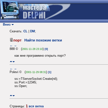
Вниз
Скачать:
CL
|
DM
;
порт
Найти похожие ветки
←
→
888 © (
)
2001-11-28 23:10
[0]
как мне программно открыть порт?
←
→
Polevi © (
)
2001-11-29 08:31
[1]
ss:=TServerSocket.Create(nil);
ss.Port:=12345;
ss.Open;
1
Страницы:
вся ветка