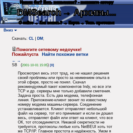
Нашли баг? Есть пожелания? - напишите автору
DMSearch
→ Архивы...
О сайте
→ Как искать?
→ Карта
→ Текс. протокол
Вниз
Скачать:
CL
|
DM
;
Помогите сетевому недоучке!
Пожайлуста
Найти похожие ветки
←
→
SB (
)
2001-10-01 15:05
[0]
Просмотрел весь этот трэд, но не нашел решения
своей проблемы или просто за неимением опыта в
этой сфере, просто не понял. Скачал
рекомендуемый пакет компонентов Indy, но все эти
TCP и др. серверы мне только добавили сметения.
Задача проста. Есть два модема, телефонная
линия. Приложение-клиент звонит по известному
номеру модема машины-сервера. Соединение
устанавливается. Клиент отправляет небольшой
файл на сервер, тот его принимает и если он дошел
весь, отправляет файл или ответ на клиент, что все
ОК, тот отсоединяется. Никакой секретности не
требуется, протоколы любые хоть NetBEUI хоть тот
же TCP/IP. Главное простота и надёжность. Умом я