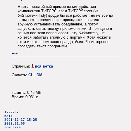
Я взял простейший пример взаимодействия
компонентов TidTCPClient и TidTCPServer (из
библиотеки Indy) вроде бы все работает, но не всегда
вызывается соединение, приходится сначала
вручную устанавливать соединение, а потом
запускать связь между приложениями. В принципе я
решил все-таки использовать эту библиотеку, не
хочется работать впрямую с портами. Хотя может в
этом и есть сермяжная правда, было бы интересно
поглядеть текст программы.
1
Страницы:
вся ветка
Скачать:
CL
|
DM
;
Память: 0.45 MB
Время: 0.031 c
1-22262
Катя
2001-12-17 15:25
2002.01.08
помогите