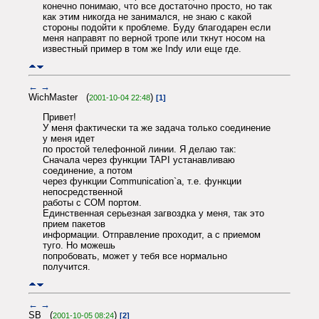
конечно понимаю, что все достаточно просто, но так
как этим никогда не занимался, не знаю с какой
стороны подойти к проблеме. Буду благодарен если
меня направят по верной тропе или ткнут носом на
известный пример в том же Indy или еще где.
←
→
WichMaster (
)
2001-10-04 22:48
[1]
Привет!
У меня фактически та же задача только соединение
у меня идет
по простой телефонной линии. Я делаю так:
Сначала через функции TAPI устанавливаю
соединение, а потом
через функции Communication`а, т.е. функции
непосредственной
работы с COM портом.
Единственная серьезная загвоздка у меня, так это
прием пакетов
информации. Отправление проходит, а с приемом
туго. Но можешь
попробовать, может у тебя все нормально
получится.
←
→
SB (
)
2001-10-05 08:24
[2]