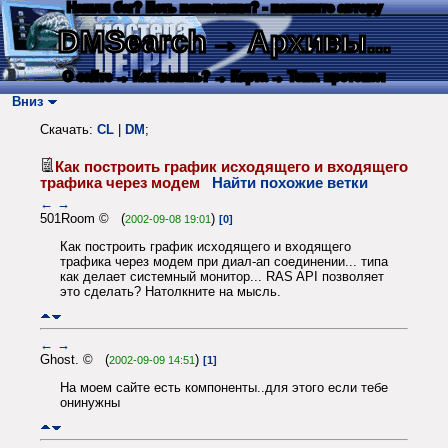
Нашли баг? Есть пожелания? - напишите автору
DMSearch
→ Архивы...
О сайте
→ Как искать?
→ Карта
→ Текс. протокол
Вниз
Скачать:
CL
|
DM
;
Как построить график исходящего и входящего
трафика через модем
Найти похожие ветки
←
→
501Room © (
)
2002-09-08 19:01
[0]
Как построить график исходящего и входящего
трафика через модем при диал-ап соединении... типа
как делает системный монитор... RAS API позволяет
это сделать? Натолкните на мысль.
←
→
Ghost. © (
)
2002-09-09 14:51
[1]
На моем сайте есть компоненты..для этого если тебе
онинужны