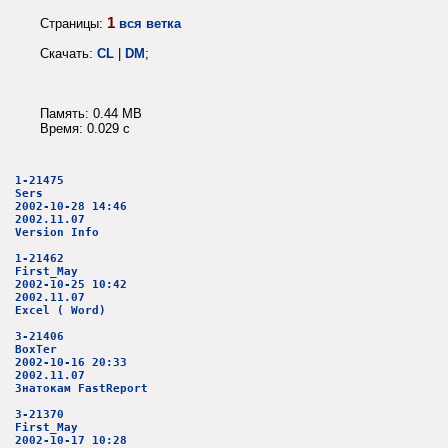
1
Страницы:
вся ветка
Скачать:
CL
|
DM
;
Память: 0.44 MB
Время: 0.029 c
1-21475
Sers
2002-10-28 14:46
2002.11.07
Version Info
1-21462
First_May
2002-10-25 10:42
2002.11.07
Excel ( Word)
3-21406
BoxTer
2002-10-16 20:33
2002.11.07
Знатокам FastReport
3-21370
First_May
2002-10-17 10:28