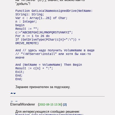
"добыть"!
Function GetLocalNameAssignedDrive(NetName:
String): String;
Var c : Array[1..26] of Char;
n : Integer;
begin
Result := "";
c:="ABCDEFGHIJKLMNOPQRSTUVWXYZ";
For n := 1 to 26 do
If (GetDriveType(PChar(c[n]+":\")) =
DRIVE_REMOTE)
And // здесь надо получить VolumeName в виде
// "\\NTServer\install" или хотя бы как-то
иначе
And (NetName = VolumeName) Then Begin
Result := c[n] + ":";
Exit;
End;
End;
Заранее признателен за подсказку.
←
→
EternalWonderer (
)
2002-08-15 13:36
[2]
Для интересующихся сообщаю решение: