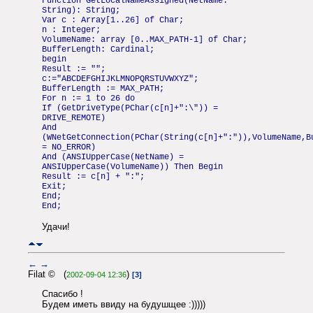
Function GetLocalNameAssigned(NetName:
String): String;
Var c : Array[1..26] of Char;
n : Integer;
VolumeName: array [0..MAX_PATH-1] of Char;
BufferLength: Cardinal;
begin
Result := "";
c:="ABCDEFGHIJKLMNOPQRSTUVWXYZ";
BufferLength := MAX_PATH;
For n := 1 to 26 do
If (GetDriveType(PChar(c[n]+":\")) =
DRIVE_REMOTE)
And
(WNetGetConnection(PChar(String(c[n]+":")),VolumeName,B
= NO_ERROR)
And (ANSIUpperCase(NetName) =
ANSIUpperCase(VolumeName)) Then Begin
Result := c[n] + ":";
Exit;
End;
End;
Удачи!
←
→
Filat © (
)
2002-09-04 12:36
[3]
Спасибо !
Будем иметь ввиду на будушщее :)))))