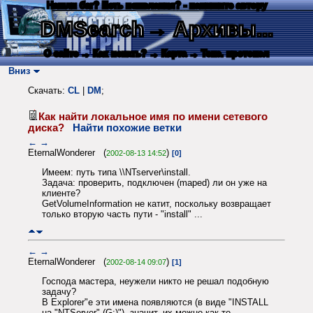
Нашли баг? Есть пожелания? - напишите автору
DMSearch
→ Архивы...
О сайте
→ Как искать?
→ Карта
→ Текс. протокол
Вниз
Скачать:
CL
|
DM
;
Как найти локальное имя по имени сетевого
диска?
Найти похожие ветки
←
→
EternalWonderer (
)
2002-08-13 14:52
[0]
Имеем: путь типа \\NTserver\install.
Задача: проверить, подключен (maped) ли он уже на
клиенте?
GetVolumeInformation не катит, поскольку возвращает
только вторую часть пути - "install" ...
←
→
EternalWonderer (
)
2002-08-14 09:07
[1]
Господа мастера, неужели никто не решал подобную
задачу?
В Explorer"е эти имена появляются (в виде "INSTALL
на "NTServer" (G:)"), значит, их можно как-то