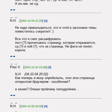
А ин.ник. не сд.
←
→
N.H. (
)
2004-10-04 22:29
[2]
Не надо прикалываться, это я чтоб в заголовок темы
поместилось сократил! :)
Все что я смог расшифровать
пост.(?) прочитывать страницу, которая открывается,
ср.(?) и пой (?), что за страница. Ни фига не понял,
короче.
←
→
Piter © (
)
2004-10-04 23:09
[3]
N.H. (04.10.04 20:02)
Как теперь я могу определить, что эта страница
открытая браузером - ошибочная?
а зачем? Опиши проблему поподробнее...
←
→
N.H. (
)
2004-10-05 00:08
[4]