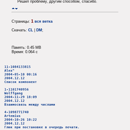
Решил проблему, другим способом, спасибо.
1
Страницы:
вся ветка
Скачать:
CL
|
DM
;
Память: 0.45 MB
Время: 0.064 c
11-1084133815
Alex^
2004-05-10 00:16
2004.12.12
Список компонент
1-1101740956
Wolffgang
2004-11-29 18:09
2004.12.12
Взаимосвязь между числами
4-1098771740
Artemius
2004-10-26 10:22
2004.12.12
Глюк при постановке в очередь печати.