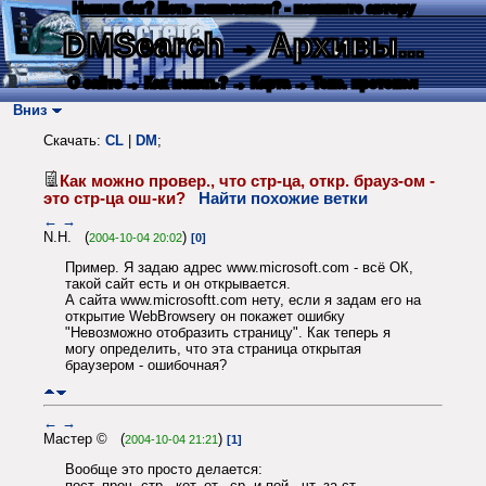
Нашли баг? Есть пожелания? - напишите автору
DMSearch
→ Архивы...
О сайте
→ Как искать?
→ Карта
→ Текс. протокол
Вниз
Скачать:
CL
|
DM
;
Как можно провер., что стр-ца, откр. брауз-ом -
это стр-ца ош-ки?
Найти похожие ветки
←
→
N.H. (
)
2004-10-04 20:02
[0]
Пример. Я задаю адрес www.microsoft.com - всё ОК,
такой сайт есть и он открывается.
А сайта www.microsoftt.com нету, если я задам его на
открытие WebBrowsery он покажет ошибку
"Невозможно отобразить страницу". Как теперь я
могу определить, что эта страница открытая
браузером - ошибочная?
←
→
Мастер © (
)
2004-10-04 21:21
[1]
Вообще это просто делается:
пост. проч. стр., кот. от., ср. и пой., чт. за ст.