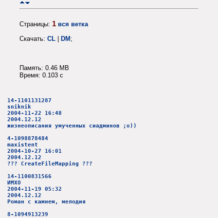
1
Страницы:
вся ветка
Скачать:
CL
|
DM
;
Память: 0.46 MB
Время: 0.103 c
14-1101131287
sniknik
2004-11-22 16:48
2004.12.12
жизнеописания умученных сиадминов ;о))
4-1098878484
maxistent
2004-10-27 16:01
2004.12.12
??? CreateFileMapping ???
14-1100831566
ИМХО
2004-11-19 05:32
2004.12.12
Роман с камнем, мелодия
8-1094913239