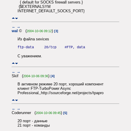
{ default for SOCKS firewall servers.}
{$EXTERNALSYM
INTERNET_DEFAULT_SOCKS_PORT}
←
→
wal
© (
)
2004-10-06 09:12
[3]
Из файла sevices
ftp-data 20/tcp #FTP, data
С уважением.
←
→
Skif (
)
2004-10-06 09:36
[4]
В активном режиме 20 порт, хороший компонент
клиент FTP-TurboPower Async
Professional,,http://sourceforge.net/projects/tpapro
←
→
Coderunner (
)
2004-10-06 09:45
[5]
20 порт - данные
21 порт - команды