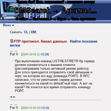
Нашли баг? Есть пожелания? - напишите автору
DMSearch
→ Архивы...
О сайте
→ Как искать?
→ Карта
→ Текс. протокол
Вниз
Скачать:
CL
|
DM
;
FTP протокол. Канал данных
Найти похожие
ветки
←
→
Pat © (
)
2004-10-02 11:49
[0]
При выполнении команд LIST/NLST/RETR ftp сервер
должен коннектиться к машине клиента
(рассматриваем только активный режим работы).
Для этого приходится отправлять свой айпишник и
порт, на котором его жду (команда PORT). В RFC
написано, что по умолчанию сервер должен
коннектиться на какой-то default"ный порт. А вот на
какой? Не хочется все время отправлять команду
PORT.
←
→
Pat © (
)
2004-10-05 23:59
[1]