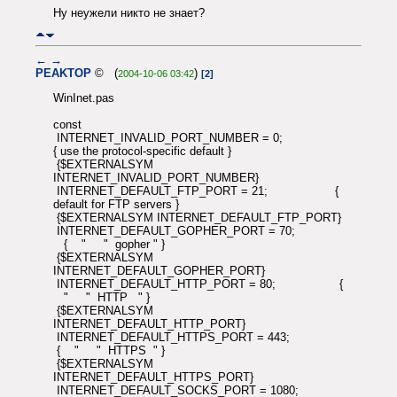
Ну неужели никто не знает?
←
→
PEAKTOP
© (
)
2004-10-06 03:42
[2]
WinInet.pas
const
INTERNET_INVALID_PORT_NUMBER = 0;
{ use the protocol-specific default }
{$EXTERNALSYM
INTERNET_INVALID_PORT_NUMBER}
INTERNET_DEFAULT_FTP_PORT = 21; {
default for FTP servers }
{$EXTERNALSYM INTERNET_DEFAULT_FTP_PORT}
INTERNET_DEFAULT_GOPHER_PORT = 70;
{ " " gopher " }
{$EXTERNALSYM
INTERNET_DEFAULT_GOPHER_PORT}
INTERNET_DEFAULT_HTTP_PORT = 80; {
" " HTTP " }
{$EXTERNALSYM
INTERNET_DEFAULT_HTTP_PORT}
INTERNET_DEFAULT_HTTPS_PORT = 443;
{ " " HTTPS " }
{$EXTERNALSYM
INTERNET_DEFAULT_HTTPS_PORT}
INTERNET_DEFAULT_SOCKS_PORT = 1080;