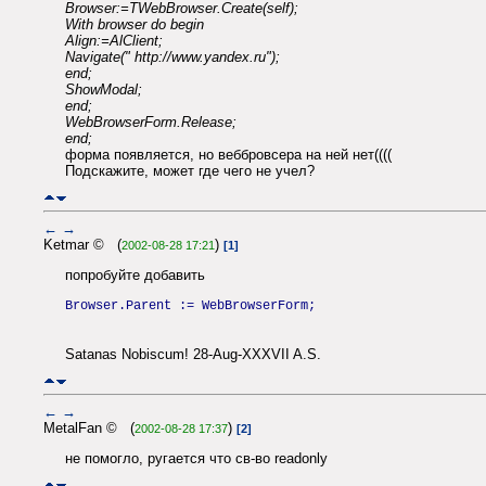
Browser:=TWebBrowser.Create(self);
With browser do begin
Align:=AlClient;
Navigate(" http://www.yandex.ru");
end;
ShowModal;
end;
WebBrowserForm.Release;
end;
форма появляется, но веббровсера на ней нет((((
Подскажите, может где чего не учел?
←
→
Ketmar © (
)
2002-08-28 17:21
[1]
попробуйте добавить
Browser.Parent := WebBrowserForm;
Satanas Nobiscum! 28-Aug-XXXVII A.S.
←
→
MetalFan © (
)
2002-08-28 17:37
[2]
не помогло, ругается что св-во readonly