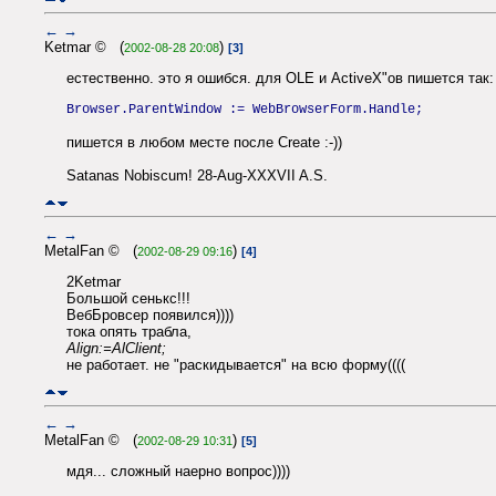
←
→
Ketmar © (
)
2002-08-28 20:08
[3]
естественно. это я ошибся. для OLE и ActiveX"ов пишется так:
Browser.ParentWindow := WebBrowserForm.Handle;
пишется в любом месте после Create :-))
Satanas Nobiscum! 28-Aug-XXXVII A.S.
←
→
MetalFan © (
)
2002-08-29 09:16
[4]
2Ketmar
Большой сенькс!!!
ВебБровсер появился))))
тока опять трабла,
Align:=AlClient;
не работает. не "раскидывается" на всю форму((((
←
→
MetalFan © (
)
2002-08-29 10:31
[5]
мдя... сложный наерно вопрос))))