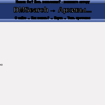
Нашли баг? Есть пожелания? - напишите автору
DMSearch
→ Архивы...
О сайте
→ Как искать?
→ Карта
→ Текс. протокол
но