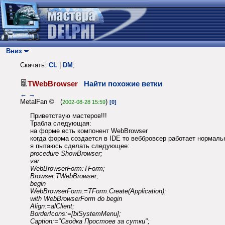
Вниз
Скачать:
CL
|
DM
;
TWebBrowser
Найти похожие ветки
←
→
MetalFan © (
)
2002-08-28 15:59
[0]
Приветствую мастеров!!!
Трабла следующая:
на форме есть компонент WebBrowser
когда форма создается в IDE то веббровсер работает нормаль
я пытаюсь сделать следующее:
procedure ShowBrowser;
var
WebBrowserForm:TForm;
Browser:TWebBrowser;
begin
WebBrowserForm:=TForm.Create(Application);
with WebBrowserForm do begin
Align:=alClient;
BorderIcons:=[biSystemMenu];
Caption:="Сводка Простоев за сутки";