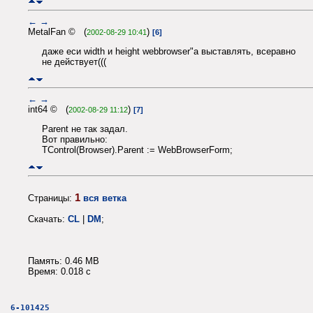
←
→
MetalFan © (
)
2002-08-29 10:41
[6]
даже еси width и height webbrowser"а выставлять, всеравно
не действует(((
←
→
int64 © (
)
2002-08-29 11:12
[7]
Parent не так задал.
Вот правильно:
TControl(Browser).Parent := WebBrowserForm;
1
Страницы:
вся ветка
Скачать:
CL
|
DM
;
Память: 0.46 MB
Время: 0.018 c
6-101425