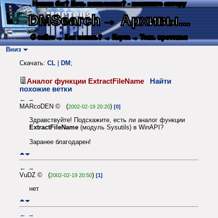
Нашли баг? Есть пожелания? - напишите автору
DMSearch
→ Архивы...
О сайте
→ Как искать?
→ Карта
→ Текс. протокол
Вниз
Скачать:
CL
|
DM
;
Аналог функции ExtractFileName
Найти
похожие ветки
←
→
MARcoDEN © (
)
2002-02-19 20:20
[0]
Здравствуйте! Подскажите, есть ли аналог функции
ExtractFileName
(модуль Sysutils) в WinAPI?
Заранее благодарен!
←
→
VuDZ © (
)
2002-02-19 20:50
[1]
нет
←
→