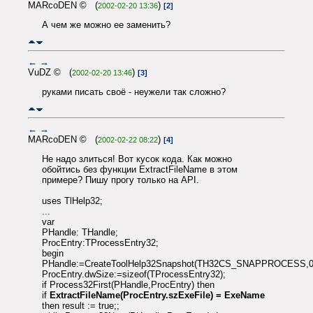
MARcoDEN © (
)
2002-02-20 13:36
[2]
А чем же можно ее заменить?
←
→
VuDZ © (
)
2002-02-20 13:46
[3]
руками писать своё - неужели так сложно?
←
→
MARcoDEN © (
)
2002-02-22 08:22
[4]
Не надо злиться! Вот кусок кода. Как можно
обойтись без функции ExtractFileName в этом
примере? Пишу прогу только на API.
uses TlHelp32;
...
var
PHandle: THandle;
ProcEntry:TProcessEntry32;
begin
PHandle:=CreateToolHelp32Snapshot(TH32CS_SNAPPROCESS,0
ProcEntry.dwSize:=sizeof(TProcessEntry32);
if Process32First(PHandle,ProcEntry) then
if
ExtractFileName(ProcEntry.szExeFile) = ExeName
then result := true;;