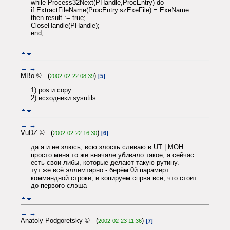
while Process32Next(PHandle,ProcEntry) do
if ExtractFileName(ProcEntry.szExeFile) = ExeName
then result := true;
CloseHandle(PHandle);
end;
←
→
MBo © (
)
2002-02-22 08:39
[5]
1) pos и copy
2) исходники sysutils
←
→
VuDZ © (
)
2002-02-22 16:30
[6]
да я и не злюсь, всю злость сливаю в UT | MOH
просто меня то же вначале убивало такое, а сейчас
есть свои либы, которые делают такую рутину.
тут же всё эллемтарно - берём 0й парамерт
коммандной строки, и копируем спрва всё, что стоит
до первого слэша
←
→
Anatoly Podgoretsky © (
)
2002-02-23 11:36
[7]