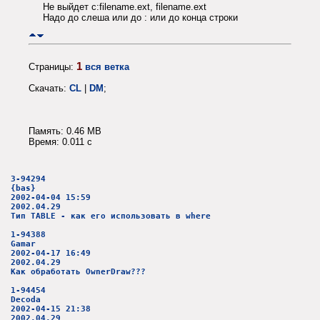
Не выйдет c:filename.ext, filename.ext
Надо до слеша или до : или до конца строки
1
Страницы:
вся ветка
Скачать:
CL
|
DM
;
Память: 0.46 MB
Время: 0.011 c
3-94294
{bas}
2002-04-04 15:59
2002.04.29
Тип TABLE - как его использовать в where
1-94388
Gamar
2002-04-17 16:49
2002.04.29
Как обработать OwnerDraw???
1-94454
Decoda
2002-04-15 21:38
2002.04.29