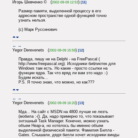
Игорь Шевченко © (
)
2002-09-09 12:53
[11]
Размер памяти, выделенной процессу в его
адресном пространстве одной функцией точно
узнать нельзя.
(с) Марк Руссинович
←
→
Yegor Derevenets (
)
2002-09-09 15:59
[12]
Правда, пишу не на Delphi - на FreePascal (
http://www.freepascal.org). Исходники библиотек для
Windows там есть. Но какие - просто ссылки на
функции ядра. Так что вряд ли вам это надо :-)
Будем искать...
P.S. Я точно знаю, что можно, но как???
←
→
Yegor Derevenets (
)
2002-09-09 16:20
[13]
Мда... На сайт с MSDN на 4800 лучше не лезть
(мобила :-(). Да, надо примерно то, что показывает
энтэшный Task Manager. Конечно, можно узнать
объем Heap-а, но хотелось бы именно объем
выделенной физической памяти. Фамилия Билла -
Gates. Слышали, дядя билли хочет исходники винды