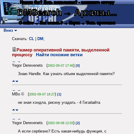
Нашли баг? Есть пожелания? - напишите автору
DMSearch
→ Архивы...
О сайте
→ Как искать?
→ Карта
→ Текс. протокол
Вниз
Скачать:
CL
|
DM
;
Размер оперативной памяти, выделенной
процессу
Найти похожие ветки
←
→
Yegor Derevenets (
)
2002-09-07 17:46
[0]
Знаю Handle. Как узнать объем выделенной памяти?
←
→
MBo © (
)
2002-09-07 18:27
[1]
не зная хэндла, рискну угадать - 4 Гигабайта
←
→
Yegor Derevenets (
)
2002-09-08 12:03
[2]
А если сербезно? Есть какая-нибудь функция, с