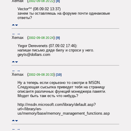
Xemax (
)
2002-09-08 20:22
[8]
Vector^^ (08.09.02 13:37)
зачем ты оставляешь на форуме почти одинаковые
ответы?
←
→
Xemax (
)
2002-09-08 20:24
[9]
Yegor Derevenets (07.09.02 17:46):
напиши письмо дяде билу и спроси у него.
geyts@dollars.com
←
→
Xemax (
)
2002-09-08 20:33
[10]
Ну а теперь если серьезно то смотри в MSDN.
Следующая сысылка приведет тебя на страницу
описантя различных функций мэнеджера памяти.
Модет быть там есть что нибудь?
http://msdn.microsoft.com/library/default.asp?
url=/library/en-
us/memory/base/memory_management_functions.asp
←
→