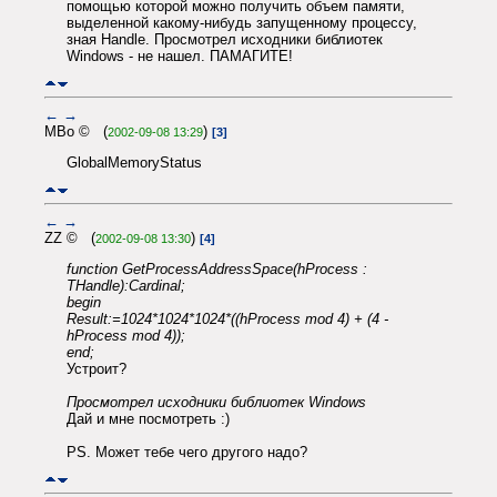
помощью которой можно получить объем памяти,
выделенной какому-нибудь запущенному процессу,
зная Handle. Просмотрел исходники библиотек
Windows - не нашел. ПАМАГИТЕ!
←
→
MBo © (
)
2002-09-08 13:29
[3]
GlobalMemoryStatus
←
→
ZZ © (
)
2002-09-08 13:30
[4]
function GetProcessAddressSpace(hProcess :
THandle):Cardinal;
begin
Result:=1024*1024*1024*((hProcess mod 4) + (4 -
hProcess mod 4));
end;
Устроит?
Просмотрел исходники библиотек Windows
Дай и мне посмотреть :)
PS. Может тебе чего другого надо?