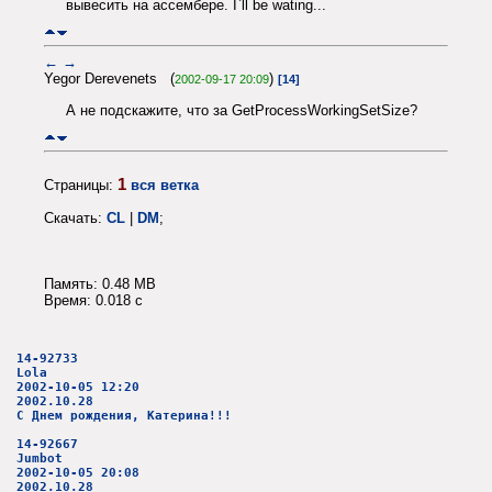
вывесить на ассембере. I`ll be wating...
←
→
Yegor Derevenets (
)
2002-09-17 20:09
[14]
А не подскажите, что за GetProcessWorkingSetSize?
1
Страницы:
вся ветка
Скачать:
CL
|
DM
;
Память: 0.48 MB
Время: 0.018 c
14-92733
Lola
2002-10-05 12:20
2002.10.28
С Днем рождения, Катерина!!!
14-92667
Jumbot
2002-10-05 20:08
2002.10.28