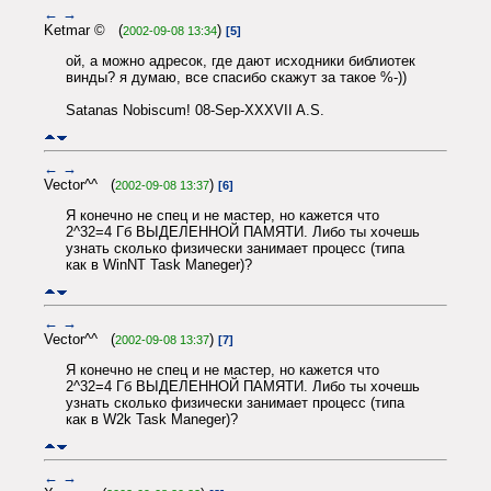
←
→
Ketmar © (
)
2002-09-08 13:34
[5]
ой, а можно адресок, где дают исходники библиотек
винды? я думаю, все спасибо скажут за такое %-))
Satanas Nobiscum! 08-Sep-XXXVII A.S.
←
→
Vector^^ (
)
2002-09-08 13:37
[6]
Я конечно не спец и не мастер, но кажется что
2^32=4 Гб ВЫДЕЛЕННОЙ ПАМЯТИ. Либо ты хочешь
узнать сколько физически занимает процесс (типа
как в WinNT Task Maneger)?
←
→
Vector^^ (
)
2002-09-08 13:37
[7]
Я конечно не спец и не мастер, но кажется что
2^32=4 Гб ВЫДЕЛЕННОЙ ПАМЯТИ. Либо ты хочешь
узнать сколько физически занимает процесс (типа
как в W2k Task Maneger)?
←
→