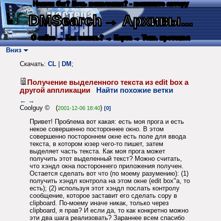
Нашли баг? Есть пожелания? - напишите автору
DMSearch
→ Архивы...
О сайте
→ Как искать?
→ Карта
→ Текс. протокол
Вниз
Скачать:
CL
|
DM
;
Получение выделенного текста из edit box а
другой аппликации
Найти похожие ветки
←
→
Coolguy © (
)
2001-12-06 18:40
[0]
Привет! Проблема вот какая: есть моя прога и есть
некое совершенно постороннее окно. В этом
совершенно постороннем окне есть поле для ввода
текста, в котором юзер чего-то пишет, затем
выделяет часть текста. Как моя прога может
получить этот выделенный текст? Можно считать,
что хэндл окна постороннего приложения получен.
Остается сделать вот что (по моему разумению): (1)
получить хэндл контрола на этом окне (edit box"а, то
есть); (2) используя этот хэндл послать контролу
сообщение, которое заставит его сделать copy в
clipboard. По-моему иначе никак, только через
clipboard, я прав? И если да, то как конкретно можно
эти два шага реализовать? Зараннее всем спасибо