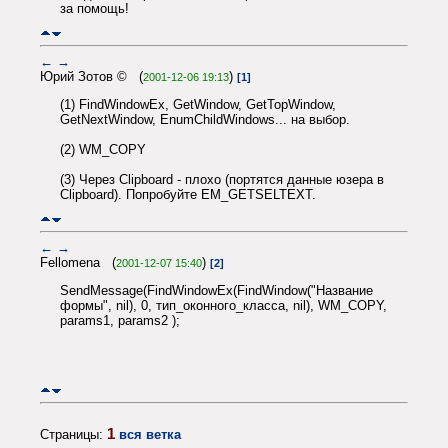
за помощь!
←
→
Юрий Зотов © (
)
2001-12-06 19:13
[1]
(1) FindWindowEx, GetWindow, GetTopWindow,
GetNextWindow, EnumChildWindows... на выбор.
(2) WM_COPY
(3) Через Clipboard - плохо (портятся данные юзера в
Clipboard). Попробуйте EM_GETSELTEXT.
←
→
Fellomena (
)
2001-12-07 15:40
[2]
SendMessage(FindWindowEx(FindWindow("Название
формы", nil), 0, тип_оконного_класса, nil), WM_COPY,
params1, params2 );
1
Страницы:
вся ветка