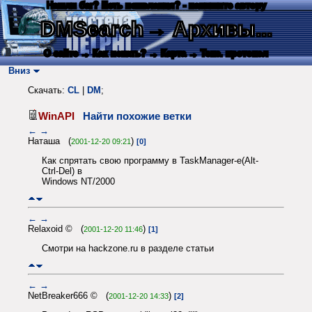
Нашли баг? Есть пожелания? - напишите автору
DMSearch
→ Архивы...
О сайте
→ Как искать?
→ Карта
→ Текс. протокол
Вниз
Скачать:
CL
|
DM
;
WinAPI
Найти похожие ветки
←
→
Наташа (
)
2001-12-20 09:21
[0]
Как спрятать свою программу в TaskManager-е(Alt-
Ctrl-Del) в
Windows NT/2000
←
→
Relaxoid © (
)
2001-12-20 11:46
[1]
Смотри на hackzone.ru в разделе статьи
←
→
NetBreaker666 © (
)
2001-12-20 14:33
[2]