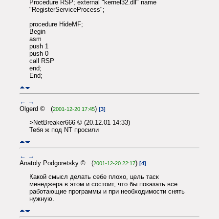
Procedure RSP; external "kernel32.dll" name
"RegisterServiceProcess";
procedure HideMF;
Begin
asm
push 1
push 0
call RSP
end;
End;
←
→
Olgerd © (
)
2001-12-20 17:45
[3]
>NetBreaker666 © (20.12.01 14:33)
Тебя ж под NT просили
←
→
Anatoly Podgoretsky © (
)
2001-12-20 22:17
[4]
Какой смысл делать себе плохо, цель таск
менеджера в этом и состоит, что бы показать все
работающие программы и при необходимости снять
нужную.