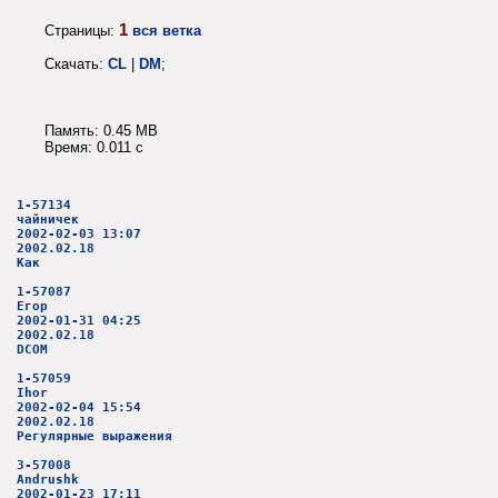
1
Страницы:
вся ветка
Скачать:
CL
|
DM
;
Память: 0.45 MB
Время: 0.011 c
1-57134
чайничек
2002-02-03 13:07
2002.02.18
Как
1-57087
Егор
2002-01-31 04:25
2002.02.18
DCOM
1-57059
Ihor
2002-02-04 15:54
2002.02.18
Регулярные выражения
3-57008
Andrushk
2002-01-23 17:11