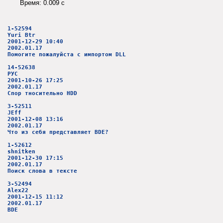
Время: 0.009 c
1-52594
Yuri Btr
2001-12-29 10:40
2002.01.17
Помогите пожалуйста с импортом DLL
14-52638
РУС
2001-10-26 17:25
2002.01.17
Спор тносительно HDD
3-52511
JEff
2001-12-08 13:16
2002.01.17
Что из себя представляет BDE?
1-52612
shnitken
2001-12-30 17:15
2002.01.17
Поиск слова в тексте
3-52494
Alex22
2001-12-15 11:12
2002.01.17
BDE