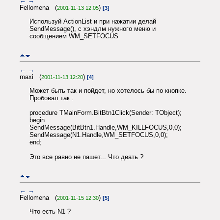
←
→
Fellomena (
)
2001-11-13 12:05
[3]
Используй ActionList и при нажатии делай
SendMessage(), с хэндлм нужного меню и
сообщением WM_SETFOCUS
←
→
maxi (
)
2001-11-13 12:20
[4]
Может быть так и пойдет, но хотелось бы по кнопке.
Пробовал так :
procedure TMainForm.BitBtn1Click(Sender: TObject);
begin
SendMessage(BitBtn1.Handle,WM_KILLFOCUS,0,0);
SendMessage(N1.Handle,WM_SETFOCUS,0,0);
еnd;
Это все равно не пашет... Что деать ?
←
→
Fellomena (
)
2001-11-15 12:30
[5]
Что есть N1 ?