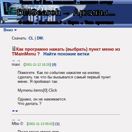
Нашли баг? Есть пожелания? - напишите автору
DMSearch
→ Архивы...
О сайте
→ Как искать?
→ Карта
→ Текс. протокол
Вниз
Скачать:
CL
|
DM
;
Как програмно нажать (выбрать) пункт меню из
ТMainMenu ?
Найти похожие ветки
←
→
maxi (
)
2001-11-12 16:26
[0]
Помогите. Как по событию нажатия на кнопке,
сделать так что бы вызывался самый первый пункт
меню. Я пробовал так:
Mymenu.items[0].Click
Однако, он не нажимается.
Что делать ?
←
→
Mbo © (
)
2001-11-13 09:02
[1]
Пункт меню имеет имя