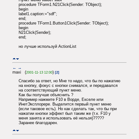
procedure TForm1.N21Click(Sender: TObject);
begin
label1.caption:="sdf";
end;
procedure TForm1.Button1Click(Sender: TObject);
begin
N21Click(Sender);
end;
но лучше используй ActionList
←
→
maxi (
)
2001-11-13 12:00
[2]
Спасибо за ответ, но Мне то надо, что бы по нажатию
на кнопку, фокус с кнопки снимался, и передавался
на соответствующий пункт меню.
Как бы получше объяснить ?
Например нажмите F10 в Ворде, Екселе или
ИнетЭксплорере. Выделится первый пункт меню
(если таковое есть). Но как сделать так, что бы при
нажатии кнопки эффект был таким же (т.к. F10 у
меня занята и использовать её нельзя)?????
Заранее благодарен.