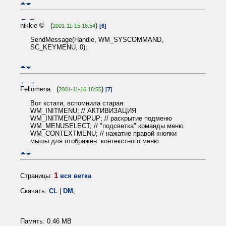
←
→
nikkie © (
)
2001-11-15 16:54
[6]
SendMessage(Handle, WM_SYSCOMMAND,
SC_KEYMENU, 0);
←
→
Fellomena (
)
2001-11-16 16:55
[7]
Вот кстати, вспомнила старая:
WM_INITMENU; // АКТИВИЗАЦИЯ
WM_INITMENUPOPUP; // раскрытие подменю
WM_MENUSELECT; // "подсветка" команды меню
WM_CONTEXTMENU; // нажатие правой кнопки
мышы для отображен. контекстного меню
1
Страницы:
вся ветка
Скачать:
CL
|
DM
;
Память: 0.46 MB