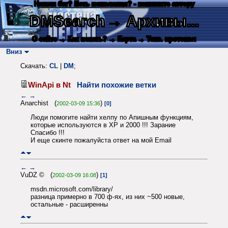
Нашли баг? Есть пожелания? - напишите автору
DMSearch
→ Архивы...
О сайте
→ Как искать?
→ Карта
→ Текс. протокол
Вниз
Скачать:
CL
|
DM
;
WinApi в Nt
Найти похожие ветки
←
→
Anarchist (
)
2002-03-09 15:36
[0]
Люди помогите найти хелпу по Апишным функциям,
которые используются в XP и 2000 !!! Зарание
Спасибо !!!
И еще скинте пожалуйста ответ на мой Email
←
→
VuDZ © (
)
2002-03-09 16:08
[1]
msdn.microsoft.com/library/
разница примерно в 700 ф-ях, из них ~500 новые,
остальные - расширенны