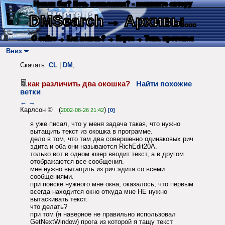
Нашли баг? Есть пожелания? - напишите автору
DMSearch
→ Архивы...
О сайте
→ Как искать?
→ Карта
→ Текс. протокол
Вниз
Скачать:
CL
|
DM
;
как различить два окошка?
Найти похожие
ветки
←
→
Карлсон © (
)
2002-08-26 21:42
[0]
я уже писал, что у меня задача такая, что нужно
вытащить текст из окошка в программе.
дело в том, что там два совершенно одинаковых рич
эдита и оба они называются RichEdit20A.
только вот в одном юзер вводит текст, а в другом
отображаются все сообщения.
мне нужно вытащить из рич эдита со всеми
сообщениями.
при поиске нужного мне окна, оказалось, что первым
всегда находится окно откуда мне НЕ нужно
вытаскивать текст.
что делать?
при том (я наверное не правильно использовал
GetNextWindow) прога из которой я тащу текст