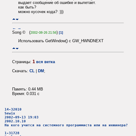
выдает сообщение об ошибке и вылетает.
как быть?
можно кусочек кода? :)))
←
→
Song © (
)
2002-08-26 21:56
[1]
Использовать GetWindow() c GW_HWNDNEXT
1
Страницы:
вся ветка
Скачать:
CL
|
DM
;
Память: 0.44 MB
Время: 0.031 c
14-32010
Sewix
2002-09-13 19:03
2002.10.10
На кого учится на системного программиста или на инжинера?
1-31728